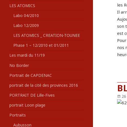
les R
LES ATOMICS
Il ar
Labo 04/2010
Aujo
Labo 12/2009
son t
est 
LES ATOMICS _ CREATION-TOUNEE
Pour 
Phase 1 – 12/2010 et 01/2011
nos r
heur
Les mardi du 11/19
No Border
Portrait de CAPDENAC
B
portrait de la cité des provinces 2016
PORTRAIT DE Lille-Fives
Pu
26
le
portrait Loon plage
Portraits
Aubusson