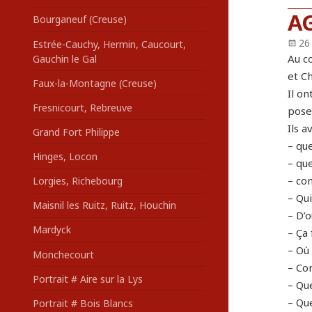
AG
Bourganeuf (Creuse)
Pu
26
Estrée-Cauchy, Hermin, Caucourt,
le
Au c
Gauchin le Gal
et Ch
Faux-la-Montagne (Creuse)
Il on
Fresnicourt, Rebreuve
pose
Ils a
Grand Fort Philippe
– qu
Hinges, Locon
– que
– co
Lorgies, Richebourg
– Qui
Maisnil les Ruitz, Ruitz, Houchin
– D’o
Mardyck
– Ça
– Où 
Monchecourt
– Com
Portrait # Aire sur la Lys
– Qu
– Que
Portrait # Bois Blancs