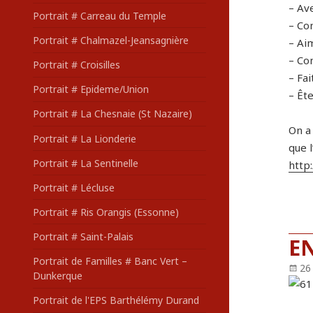
– Av
Portrait # Carreau du Temple
– Co
Portrait # Chalmazel-Jeansagnière
– Aim
– Co
Portrait # Croisilles
– Fai
Portrait # Epideme/Union
– Ête
Portrait # La Chesnaie (St Nazaire)
On a
Portrait # La Lionderie
que l
Portrait # La Sentinelle
http
Portrait # Lécluse
Portrait # Ris Orangis (Essonne)
Portrait # Saint-Palais
EN
Portrait de Familles # Banc Vert –
Pu
26
Dunkerque
le
Portrait de l'EPS Barthélémy Durand