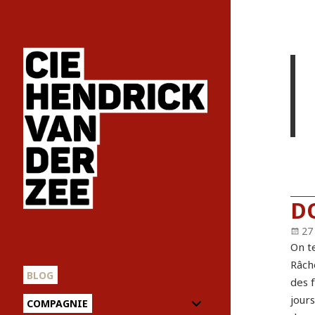
D
Pu
27
le
On te
Râche
BLOG
des f
ouvrir
jours
COMPAGNIE
le