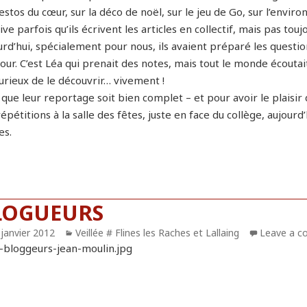
estos du cœur, sur la déco de noël, sur le jeu de Go, sur l’envir
rive parfois qu’ils écrivent les articles en collectif, mais pas touj
urd’hui, spécialement pour nous, ils avaient préparé les questio
our. C’est Léa qui prenait des notes, mais tout le monde écouta
curieux de le découvrir… vivement !
que leur reportage soit bien complet – et pour avoir le plaisir 
épétitions à la salle des fêtes, juste en face du collège, aujour
es.
LOGUEURS
blié
 janvier 2012
Catégories
Veillée # Flines les Raches et Lallaing
Leave a 