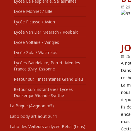
Lycée La Peupleraie, Sallaumines
Pu
26
Lycée Monnet / Lille
le
Lycée Picasso / Avion
Lycée Van Der Meersch / Roubaix
Lycée Voltaire / Wingles
J
Lycée Zola / Wattrelos
Pu
26
le
Lycées Baudelaire, Perret, Mendes
A no
France (Evry, Essonne
Dans 
rech
Retour sur… Instantanés Grand Bleu
La m
Retour sur/Instantanés Lycées
nous 
Dunkerque/Grande Synthe
depu
La Brique (Avignon off)
Ils é
enca
Labo body art août 2011
mais
Labo des Veilleurs au lycée Béhal (Lens)
Cette