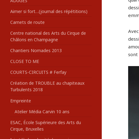
ADUGES
dess
:
Aimer si fort…(journal des répétitions)
emmè
Carnets de route
Avec 
Centre national des Arts du Cirque de
dessi
Châlons en Champagne
amou
Chantiers Nomades 2013
sont
CLOSE TO ME
COURTS-CIRCUITS # Ferfay
Création de TROUBLE au chapiteaux
Turbulents 2018
Empreinte
Atelier Média Carvin 10 ans
ESAC, École Supérieure des Arts du
Cirque, Bruxelles