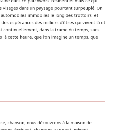
taine dans ce patchwork résidentiel mais ce qui
 des visages dans un paysage pourtant surpeuplé. On
s automobiles immobiles le long des trottoirs et
 des espérances des milliers d’êtres qui vivent là et
nt continuellement, dans la trame du temps, sans
les à cette heure, que l’on imagine un temps, que
nse, chanson, nous découvrons à la maison de
nsent, écrivent, chantent, rappent, mixent,