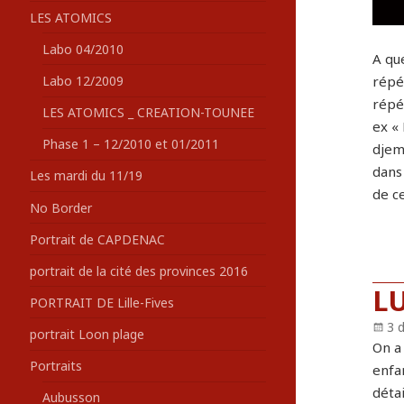
LES ATOMICS
Labo 04/2010
A qu
répét
Labo 12/2009
répé
LES ATOMICS _ CREATION-TOUNEE
ex « 
Phase 1 – 12/2010 et 01/2011
djemb
dans 
Les mardi du 11/19
de ce
No Border
Portrait de CAPDENAC
portrait de la cité des provinces 2016
L
PORTRAIT DE Lille-Fives
Pu
3 
portrait Loon plage
le
On a 
Portraits
enfan
détai
Aubusson