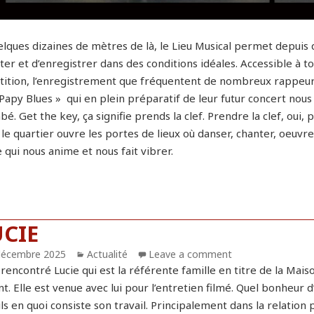
elques dizaines de mètres de là, le Lieu Musical permet depuis 
er et d’enregistrer dans des conditions idéales. Accessible à tou
tition, l’enregistrement que fréquentent de nombreux rappeurs m
Papy Blues » qui en plein préparatif de leur futur concert nous
é. Get the key, ça signifie prends la clef. Prendre la clef, oui,
le quartier ouvre les portes de lieux où danser, chanter, oeuvrer
 qui nous anime et nous fait vibrer.
UCIE
blié
décembre 2025
Catégories
Actualité
Leave a comment
rencontré Lucie qui est la référente famille en titre de la Mais
t. Elle est venue avec lui pour l’entretien filmé. Quel bonheur 
ls en quoi consiste son travail. Principalement dans la relation 