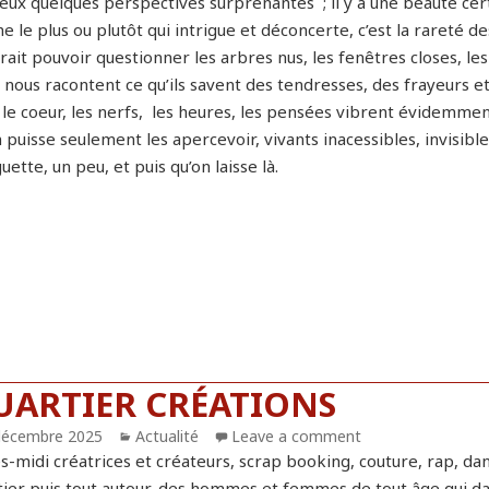
ieux quelques perspectives surprenantes ; il y a une beauté cer
e le plus ou plutôt qui intrigue et déconcerte, c’est la rareté
rait pouvoir questionner les arbres nus, les fenêtres closes, le
s nous racontent ce qu’ils savent des tendresses, des frayeurs et
 le coeur, les nerfs, les heures, les pensées vibrent évidemme
 puisse seulement les apercevoir, vivants inacessibles, invisib
guette, un peu, et puis qu’on laisse là.
UARTIER CRÉATIONS
blié
décembre 2025
Catégories
Actualité
Leave a comment
s-midi créatrices et créateurs, scrap booking, couture, rap, da
tier puis tout autour, des hommes et femmes de tout âge qui da