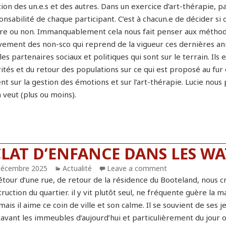
ion des un.e.s et des autres. Dans un exercice d’art-thérapie, par
nsabilité de chaque participant. C’est à chacun.e de décider si ce
re ou non. Immanquablement cela nous fait penser aux méthode
ement des non-sco qui reprend de la vigueur ces dernières anné
les partenaires sociaux et politiques qui sont sur le terrain. Il
ités et du retour des populations sur ce qui est proposé au fur 
ent sur la gestion des émotions et sur l’art-thérapie. Lucie nous
 veut (plus ou moins).
CLAT D’ENFANCE DANS LES W
blié
décembre 2025
Catégories
Actualité
Leave a comment
tour d’une rue, de retour de la résidence du Booteland, nous cro
ruction du quartier. il y vit plutôt seul, ne fréquente guère la ma
mais il aime ce coin de ville et son calme. Il se souvient de ses 
avant les immeubles d’aujourd’hui et particulièrement du jour où 