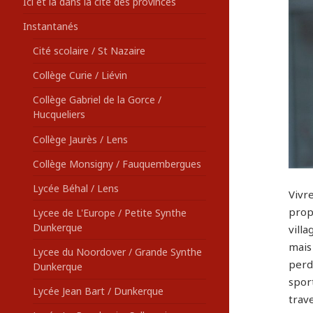
Ici et là dans la cité des provinces
Instantanés
Cité scolaire / St Nazaire
Collège Curie / Liévin
Collège Gabriel de la Gorce /
Hucqueliers
Collège Jaurès / Lens
Collège Monsigny / Fauquembergues
Lycée Béhal / Lens
Vivre
propo
Lycee de L'Europe / Petite Synthe
Dunkerque
villa
mais 
Lycee du Noordover / Grande Synthe
perd
Dunkerque
sport
Lycée Jean Bart / Dunkerque
trave