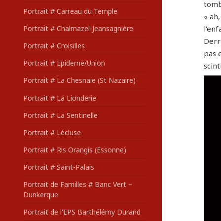
tombe
Portrait # Carreau du Temple
« ah,
Portrait # Chalmazel-Jeansagnière
l’enf
Derri
Portrait # Croisilles
pas 
Portrait # Epideme/Union
scin
Portrait # La Chesnaie (St Nazaire)
Portrait # La Lionderie
Portrait # La Sentinelle
Portrait # Lécluse
Portrait # Ris Orangis (Essonne)
Portrait # Saint-Palais
Portrait de Familles # Banc Vert –
Dunkerque
Portrait de l'EPS Barthélémy Durand