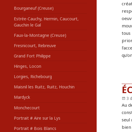
créat
Bourganeuf (Creuse)
respo
oeuv
Estrée-Cauchy, Hermin, Caucourt,
Gauchin le Gal
mouv
tous 
Faux-la-Montagne (Creuse)
prior
Fresnicourt, Rebreuve
l’acc
qu’on
Grand Fort Philippe
Hinges, Locon
Lorgies, Richebourg
É
Maisnil les Ruitz, Ruitz, Houchin
Mardyck
Pu
3 
le
Au dé
Monchecourt
const
Portrait # Aire sur la Lys
seul 
bien 
Portrait # Bois Blancs