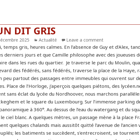
UN DIT GRIS
blié
décembre 2025
Catégories
Actualité
Leave a comment
i, temps gris, heures calmes. En l’absence de Guy et d’Alex, tan
es derniers jours et que Camille philosophe avec des joueuses
aire dans les rues du quartier. Je traverse le parc du Moulin, q
vard des fédérés, sans fédérés, traverse la place de la Haye, r
un peu partout des passages entre immeubles qui ouvrent sur de
s. Place de l’Horloge, j’aperçois quelques piétons, des lycéen.n
ent sans éclat du lycée du Nordhoover, nous marchons paralléle
keghem et le square du Luxembourg. Sur l’immense parking de la
 panoramique à 360°. Au dessus de l’eau du watergang et du sq
 le ciel blanc. A quelques mètres, un passage mène à la place Fr
ent quelques chalands mais aussitôt quitté l’avenue de l’ancien v
uplés; les batiments se succèdent, s’entrecroisent, se tournent 