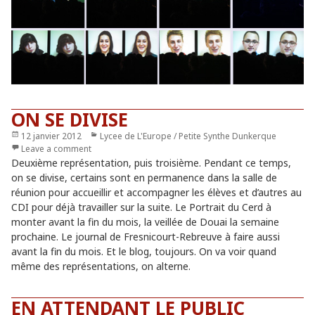
ON SE DIVISE
Publié
12 janvier 2012
Catégories
Lycee de L'Europe / Petite Synthe Dunkerque
le
Leave a comment
Deuxième représentation, puis troisième. Pendant ce temps,
on se divise, certains sont en permanence dans la salle de
réunion pour accueillir et accompagner les élèves et d’autres au
CDI pour déjà travailler sur la suite. Le Portrait du Cerd à
monter avant la fin du mois, la veillée de Douai la semaine
prochaine. Le journal de Fresnicourt-Rebreuve à faire aussi
avant la fin du mois. Et le blog, toujours. On va voir quand
même des représentations, on alterne.
EN ATTENDANT LE PUBLIC