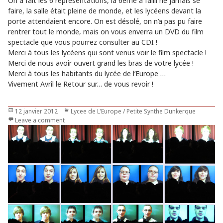
On a fait les 6 représentations, la 6eme a failli ne jamais se
faire, la salle était pleine de monde, et les lycéens devant la
porte attendaient encore. On est désolé, on n’a pas pu faire
rentrer tout le monde, mais on vous enverra un DVD du film
spectacle que vous pourrez consulter au CDI !
Merci à tous les lycéens qui sont venus voir le film spectacle !
Merci de nous avoir ouvert grand les bras de votre lycée !
Merci à tous les habitants du lycée de l’Europe …
Vivement Avril le Retour sur… de vous revoir !
Publié
12 janvier 2012
Catégories
Lycee de L'Europe / Petite Synthe Dunkerque
le
Leave a comment