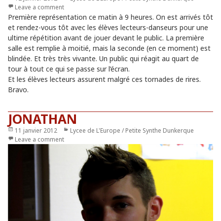
le
Leave a comment
Première représentation ce matin à 9 heures. On est arrivés tôt
et rendez-vous tôt avec les élèves lecteurs-danseurs pour une
ultime répétition avant de jouer devant le public. La première
salle est remplie à moitié, mais la seconde (en ce moment) est
blindée. Et très très vivante. Un public qui réagit au quart de
tour à tout ce qui se passe sur l’écran.
Et les élèves lecteurs assurent malgré ces tornades de rires.
Bravo.
JONATHAN
Publié
11 janvier 2012
Catégories
Lycee de L'Europe / Petite Synthe Dunkerque
le
Leave a comment