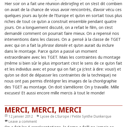
Hier soir on a fait une réunion
debriefing
et on s’est dit combien
on avait de la chance de vous avoir rencontrés, d’avoir vécu ces
quelques jours au lycée de l’Europe et qu’on en sortait tous plus
riches de tout ce qu’on a construit ensemble pendant quatre
jours. On a longuement discuté, on a refait le film, on s’est
demandé comment on pourrait faire mieux. On a repensé nos
interventions dans les classes. On a pensé à la classe de TGET
avec qui on a fait la
phrase dansée
et qu’on aurait du inclure
dans le montage. Parce qu’on a passé un moment
extraordinaire avec les TGET. Mais les contraintes du montage
(même si bien sûr le plus important c’est le sens de ce qu’on fait
et les individus avec et pour qui on fait ça (c’est à dire: vous!) et
qu’on se doit de dépasser les contraintes de la technique) ne
nous ont pas permis d’intégrer les images de la chorégraphie
des TGET au montage. On doit s’améliorer. On y travaille. Mille
excuses! Et aussi encore mille mercis à tout le monde!
MERCI, MERCI, MERCI
Publié
12 janvier 2012
Catégories
Lycee de L'Europe / Petite Synthe Dunkerque
le
Leave a comment