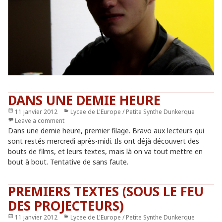
DANS UNE DEMIE HEURE
Publié
11 janvier 2012
Catégories
Lycee de L'Europe / Petite Synthe Dunkerque
le
Leave a comment
Dans une demie heure, premier filage. Bravo aux lecteurs qui
sont restés mercredi après-midi. Ils ont déjà découvert des
bouts de films, et leurs textes, mais là on va tout mettre en
bout à bout. Tentative de sans faute.
PREMIERS TEXTES (SOUS LE FEU
DES PROJECTEURS)
Publié
11 janvier 2012
Catégories
Lycee de L'Europe / Petite Synthe Dunkerque