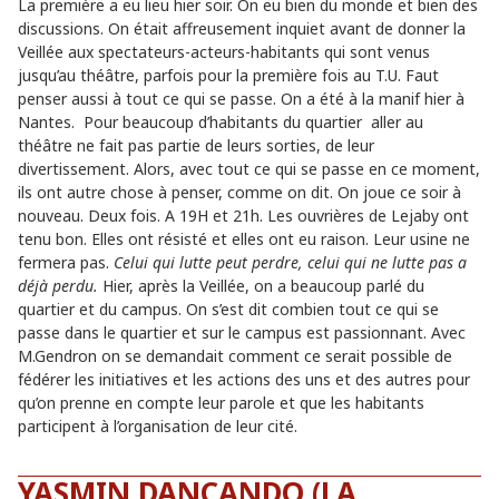
le
La première a eu lieu hier soir. On eu bien du monde et bien des
discussions. On était affreusement inquiet avant de donner la
Veillée aux spectateurs-acteurs-habitants qui sont venus
jusqu’au théâtre, parfois pour la première fois au T.U. Faut
penser aussi à tout ce qui se passe. On a été à la manif hier à
Nantes. Pour beaucoup d’habitants du quartier aller au
théâtre ne fait pas partie de leurs sorties, de leur
divertissement. Alors, avec tout ce qui se passe en ce moment,
ils ont autre chose à penser, comme on dit. On joue ce soir à
nouveau. Deux fois. A 19H et 21h. Les ouvrières de Lejaby ont
tenu bon. Elles ont résisté et elles ont eu raison. Leur usine ne
fermera pas.
Celui qui lutte peut perdre, celui qui ne lutte pas a
déjà perdu.
Hier, après la Veillée, on a beaucoup parlé du
quartier et du campus. On s’est dit combien tout ce qui se
passe dans le quartier et sur le campus est passionnant. Avec
M.Gendron on se demandait comment ce serait possible de
fédérer les initiatives et les actions des uns et des autres pour
qu’on prenne en compte leur parole et que les habitants
participent à l’organisation de leur cité.
YASMIN DANÇANDO (LA