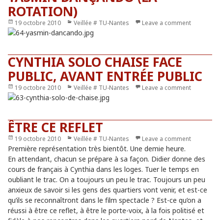
ROTATION)
Publié
19 octobre 2010
Catégories
Veillée # TU-Nantes
Leave a comment
le
CYNTHIA SOLO CHAISE FACE
PUBLIC, AVANT ENTRÉE PUBLIC
Publié
19 octobre 2010
Catégories
Veillée # TU-Nantes
Leave a comment
le
ÊTRE CE REFLET
Publié
19 octobre 2010
Catégories
Veillée # TU-Nantes
Leave a comment
le
Première représentation très bientôt. Une demie heure.
En attendant, chacun se prépare à sa façon. Didier donne des
cours de français à Cynthia dans les loges. Tuer le temps en
oubliant le trac. On a toujours un peu le trac. Toujours un peu
anxieux de savoir si les gens des quartiers vont venir, et est-ce
qu’ils se reconnaîtront dans le film spectacle ? Est-ce qu’on a
réussi à être ce reflet, à être le porte-voix, à la fois politisé et