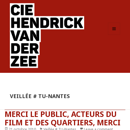
MENU
ET
WIDGETS
VEILLÉE # TU-NANTES
MERCI LE PUBLIC, ACTEURS DU
FILM ET DES QUARTIERS, MERCI
Publié
21 octobre 2010
Catégories
Veillée # TU-Nantes
Leave a comment