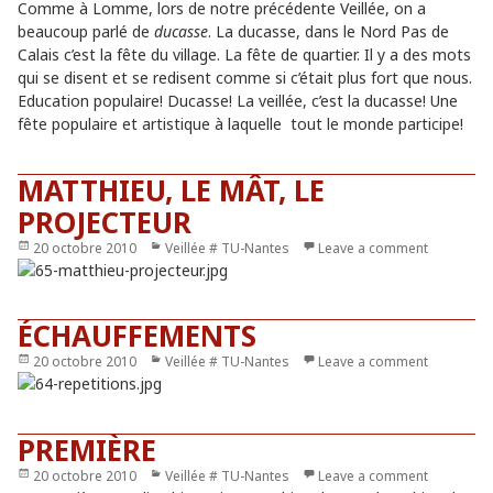
Comme à Lomme, lors de notre précédente Veillée, on a
beaucoup parlé de
ducasse
. La ducasse, dans le Nord Pas de
Calais c’est la fête du village. La fête de quartier. Il y a des mots
qui se disent et se redisent comme si c’était plus fort que nous.
Education populaire! Ducasse! La veillée, c’est la ducasse! Une
fête populaire et artistique à laquelle tout le monde participe!
MATTHIEU, LE MÂT, LE
PROJECTEUR
Publié
20 octobre 2010
Catégories
Veillée # TU-Nantes
Leave a comment
le
ÉCHAUFFEMENTS
Publié
20 octobre 2010
Catégories
Veillée # TU-Nantes
Leave a comment
le
PREMIÈRE
Publié
20 octobre 2010
Catégories
Veillée # TU-Nantes
Leave a comment