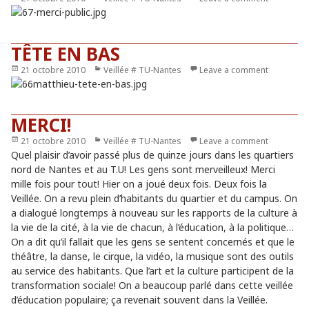
le
TÊTE EN BAS
Publié
21 octobre 2010
Catégories
Veillée # TU-Nantes
Leave a comment
le
MERCI!
Publié
21 octobre 2010
Catégories
Veillée # TU-Nantes
Leave a comment
le
Quel plaisir d’avoir passé plus de quinze jours dans les quartiers
nord de Nantes et au T.U! Les gens sont merveilleux! Merci
mille fois pour tout! Hier on a joué deux fois. Deux fois la
Veillée. On a revu plein d’habitants du quartier et du campus. On
a dialogué longtemps à nouveau sur les rapports de la culture à
la vie de la cité, à la vie de chacun, à l’éducation, à la politique…
On a dit qu’il fallait que les gens se sentent concernés et que le
théâtre, la danse, le cirque, la vidéo, la musique sont des outils
au service des habitants. Que l’art et la culture participent de la
transformation sociale! On a beaucoup parlé dans cette veillée
d’éducation populaire; ça revenait souvent dans la Veillée.