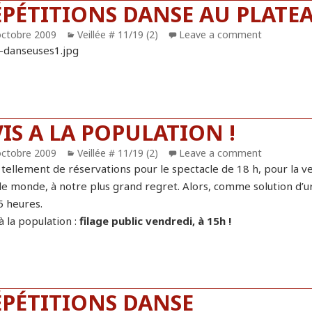
ÉPÉTITIONS DANSE AU PLATE
blié
octobre 2009
Catégories
Veillée # 11/19 (2)
Leave a comment
IS A LA POPULATION !
blié
octobre 2009
Catégories
Veillée # 11/19 (2)
Leave a comment
a tellement de réservations pour le spectacle de 18 h, pour la v
le monde, à notre plus grand regret. Alors, comme solution d’urge
5 heures.
à la population :
filage public vendredi, à 15h !
ÉPÉTITIONS DANSE