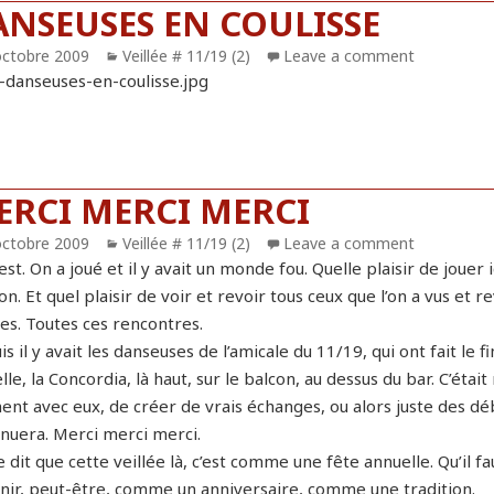
ANSEUSES EN COULISSE
blié
octobre 2009
Catégories
Veillée # 11/19 (2)
Leave a comment
ERCI MERCI MERCI
blié
octobre 2009
Catégories
Veillée # 11/19 (2)
Leave a comment
est. On a joué et il y avait un monde fou. Quelle plaisir de jouer
n. Et quel plaisir de voir et revoir tous ceux que l’on a vus et
es. Toutes ces rencontres.
is il y avait les danseuses de l’amicale du 11/19, qui ont fait le
le, la Concordia, là haut, sur le balcon, au dessus du bar. C’éta
nt avec eux, de créer de vrais échanges, ou alors juste des dé
inuera. Merci merci merci.
 dit que cette veillée là, c’est comme une fête annuelle. Qu’il f
nir, peut-être, comme un anniversaire, comme une tradition.