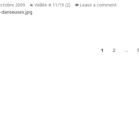
blié
octobre 2009
Catégories
Veillée # 11/19 (2)
Leave a comment
IGATION
PAGE
1
Page
2
…
ICLES