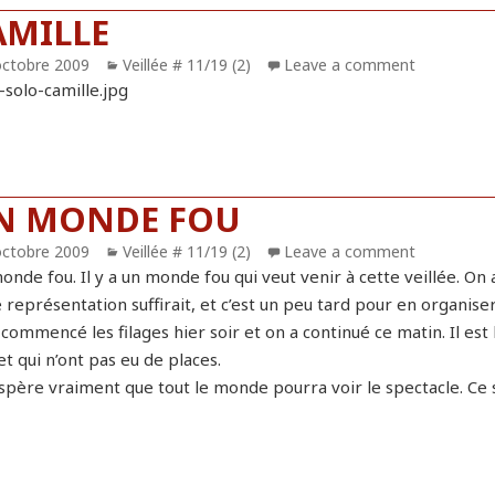
AMILLE
blié
octobre 2009
Catégories
Veillée # 11/19 (2)
Leave a comment
N MONDE FOU
blié
octobre 2009
Catégories
Veillée # 11/19 (2)
Leave a comment
nde fou. Il y a un monde fou qui veut venir à cette veillée. On 
 représentation suffirait, et c’est un peu tard pour en organise
commencé les filages hier soir et on a continué ce matin. Il est 
et qui n’ont pas eu de places.
spère vraiment que tout le monde pourra voir le spectacle. Ce 