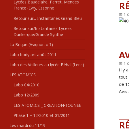
Lycées Baudelaire, Perret, Mendes
R
France (Evry, Essonne
Pu
1 
Retour sur… Instantanés Grand Bleu
le
Retour sur/Instantanés Lycées
Dunkerque/Grande Synthe
La Brique (Avignon off)
AV
Labo body art août 2011
Pu
1 
Labo des Veilleurs au lycée Béhal (Lens)
le
Il y 
LES ATOMICS
tout 
de 1
Labo 04/2010
Avis 
Labo 12/2009
LES ATOMICS _ CREATION-TOUNEE
Phase 1 – 12/2010 et 01/2011
R
Les mardi du 11/19