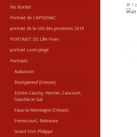
Pu
1 
No Border
le
Portrait de CAPDENAC
portrait de la cité des provinces 2016
PORTRAIT DE Lille-Fives
NAV
portrait Loon plage
DES
ART
Portraits
Aubusson
Bourganeuf (Creuse)
Estrée-Cauchy, Hermin, Caucourt,
Gauchin le Gal
Faux-la-Montagne (Creuse)
Fresnicourt, Rebreuve
Grand Fort Philippe