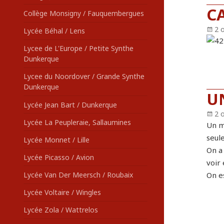
C
Collège Monsigny / Fauquembergues
Pu
2 
Lycée Béhal / Lens
le
Lycee de L'Europe / Petite Synthe
Dunkerque
Lycee du Noordover / Grande Synthe
Dunkerque
U
Lycée Jean Bart / Dunkerque
Pu
2 
Lycée La Peupleraie, Sallaumines
le
Un mo
seule
Lycée Monnet / Lille
On a 
Lycée Picasso / Avion
voir 
Lycée Van Der Meersch / Roubaix
On e
Lycée Voltaire / Wingles
Lycée Zola / Wattrelos