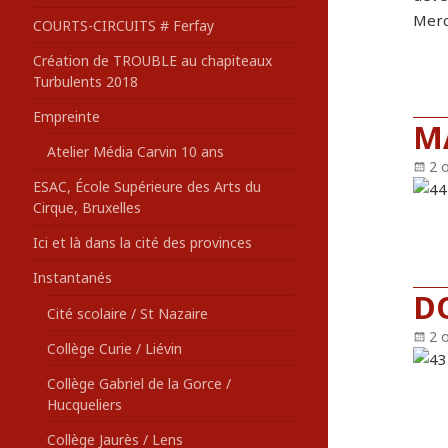
Merci
COURTS-CIRCUITS # Ferfay
Création de TROUBLE au chapiteaux
Turbulents 2018
Empreinte
M
Atelier Média Carvin 10 ans
Pu
2 
ESAC, École Supérieure des Arts du
le
Cirque, Bruxelles
Ici et là dans la cité des provinces
Instantanés
D
Cité scolaire / St Nazaire
Pu
2 
Collège Curie / Liévin
le
Collège Gabriel de la Gorce /
Hucqueliers
Collège Jaurès / Lens