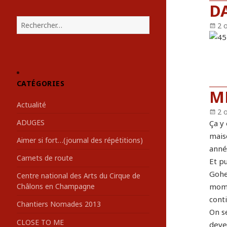
D
R
Pu
2 
e
le
c
h
e
r
CATÉGORIES
c
M
h
Actualité
e
Pu
2 
r
le
ADUGES
Ça y 
maiso
:
Aimer si fort…(journal des répétitions)
anné
Carnets de route
Et pu
Gohel
Centre national des Arts du Cirque de
mome
Châlons en Champagne
cont
Chantiers Nomades 2013
On se
CLOSE TO ME
deve