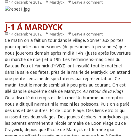
Publié
14 décembre 2012
Catégories
Mardyck
Leave a comment
le
J-1 À MARDYCK
Publié
14 décembre 2012
Catégories
Mardyck
Leave a comment
le
Ce matin on a fait un tour dans le village. Sonner aux portes
pour rappeler aux personnes (de personnes à personnes) que
nous jouerons demain après midi à 14h (juste après l’ouverture
du marché de noël) et à 19h. Les techniciens-magiciens du
Bateau Feu et Yannick d’HVDZ ont installé tout le matériel
dans la salle des fêtes, près de la mairie de Mardyck. On attend
une petite centaine de spectateurs par représentation. Ce
matin, tout le monde semblait à peu près au courant. On est
allé dans le deuxième café de Mardyck.
Au retour de la Plage
.
On a discuté du temps et de la mer. Un homme au comptoir
nous a dit qu’il n’aimait ni la mer, ni les poissons. Puis on a parlé
des uns et des autres. Et de Loon Plage. Des liens étroits qui
unissent ces deux villages. Des jeunes écoliers mardyckois que
les parents emmènent à l’école primaire de Loon Plage ou de
Craywick, depuis que l’école de Mardyck est fermée (par
manque d’effectif) tandis que d’autres vont en bus à Petite-