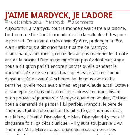
J’AIME MARDYCK, JE L’ADORE
Publié
16 décembre 2012
Catégories
Mardyck
3 Comments
le
Aujourd’hui, à Mardyck, tout le monde devait être à la piscine,
tout comme hier tout le monde était à la salle des fêtes pour
le portrait. On aurait eu très envie d’y être, prolonger la fête,
Alain Fatis nous a dit qu’on faisait partie de Mardyck
maintenant, alors mince, on ne devrait pas manquer les trente
ans de la piscine ! Dire au revoir n’était pas évident hier, Anita
nous a dit qu’on parlait encore plus vite qu’elle pendant le
portrait, qu’elle ne se doutait pas qu’Hervé était un si beau
danseur, qu’elle avait été si heureuse de nous avoir cette
semaine, qu’elle nous avait aimés, et Jean-Claude aussi. Octave
et son épouse nous ont donné leur adresse en nous disant
qu’on pouvait séjourner sur Mardyck quand on voulait, Octave
nous a demandé de penser à lui parfois. François, le père de
Thomas était désolé que son fils ait raté ça. Thomas n’était
pas là hier, il était à Disneyland, « Mais Disneyland il y est allé
cinquante fois ! ça c’était unique ! » ll y aura toujours le DVD
Thomas ! M. le Maire n’a pas oublié de nous ramener ses