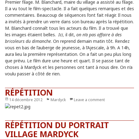
le
Premier filage. M. Blanchard, maire du village a assisté au filage.
Il a vu tout le film-spectacle. Il a fait quelques remarques et des
commentaires. Beaucoup de séquences l’ont fait réagir. Il nous
a invités à prendre un verre dans son bureau après la répétition.
M. Blanchard connaît tous les acteurs du film. Il a trouvé que
les images étaient belles.
Ici,
il dit,
on n’a pas affaire à des
bricoleurs du dimanche
. On reprend demain matin tôt. Rendez
vous en bas de l’auberge de jeunesse, à l’Ajescale, à 9h. A 14h,
aura lieu la première représentation. On a fait un peu plus long
que prévu. Le film dure une heure et quart. Il se passe tant de
choses à Mardyck et les personnes ont tant à nous dire. On n’a
voulu passer à côté de rien.
RÉPÉTITION
Publié
14 décembre 2012
Catégories
Mardyck
Leave a comment
le
RÉPÉTITION DU PORTRAIT
VILLAGE MARDYCK