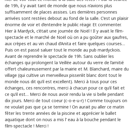
de 19h, il y avait tant de monde que nous n’avions plus
suffisamment de places assises. Les dernières personnes
arrivées sont restées debout au fond de la salle. C’est un plaisir
énorme de voir et d’entendre le public réagir. Et commenter.
Hier à Mardyck, c’était une journée de Noël ! Il y avait le film-
spectacle et le marché de Noël où on a pu goûter aux gaufres,
aux crèpes et au vin chaud d’Anita et faire quelques courses…
Puis on est passé saluer tout le monde au pub mardyckois.
Avant de reprendre le spectacle de 19h. Sans oublier les
échanges qui prolongent la Veillée autour du verre de l’amitié
offert chaleureusement par la mairie et M. Blanchard, maire du
village (qui cultive un merveilleux pissenlit blanc dont tout le
monde nous dit qu’il est excellent). Merci à tous pour ces
échanges, ces rencontres, merci à chacun pour ce qu’il fait et
ce qu’il est… Merci de nous avoir rendu la vie si belle pendant
dix jours. Merci de tout coeur (c-o-e-u-r) ! Comme toujours on
ne voulait pas que ça se termine ! On aurait pu aller ce matin
fêter les trente années de la piscine et apprécier le ballet
aquatique dont on nous a mis l’ eau à la bouche pendant le
film-spectacle ! Merci !