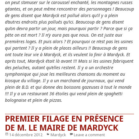
on peut s’amuser sur le caroussel enchanté, les montagnes russes
géantes, et on peut même rencontrer des personnages ! Beaucoup
de gens disent que Mardyck est pollué alors qu’il y a plein
d’autres endroits plus pollués qu’ici. Beaucoup de gens disent
qu’on devra partir un jour, mais pourquoi partir ? Parce que si ça
pète on est mort ? Il n’y aura pas que nous. On est juste aux
premières loges. Et puis alors ? Et pourquoi ce n’est pas les usines
qui partent ? Il y a plein de places ailleurs !! Beaucoup de gens
ont toute leur vie à Mardyck, et ils veulent la finir à Mardyck. Et
après tout, Mardyck était là avant !!! Mais si les usines fabriquent
des peluches, autant qu’elles restent. Il y a un orchestre
symphonique qui joue les meilleures chansons du moment au
kiosque du village. Il y a un marchand de journaux, qui vend
plein de B.D. et qui donne des boissons gazeuses à tout le monde
!!! Il y a un restaurant 36 étoiles qui vend plein de spaghetti
bolognaise et plein de pizzas.
PREMIER FILAGE EN PRÉSENCE
DE M. LE MAIRE DE MARDYCK
Publié
14 décembre 2012
Catégories
Mardyck
Leave a comment