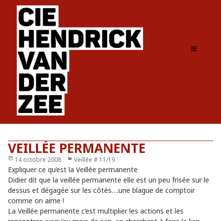
MENU
ET
WIDGETS
VEILLÉE PERMANENTE
Publié
14 octobre 2008
Catégories
Veillée # 11/19
le
Expliquer ce qu’est la Veillée permanente
Didier dit que la veillée permanente elle est un peu frisée sur le
dessus et dégagée sur les côtés….une blague de comptoir
comme on aime !
La Veillée permanente c’est multiplier les actions et les