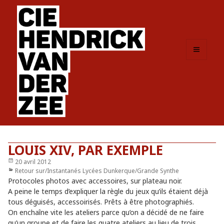
MENU
ET
WIDGETS
LOUIS XIV, PAR EXEMPLE
Publié
20 avril 2012
le
Catégories
Retour sur/Instantanés Lycées Dunkerque/Grande Synthe
Protocoles photos avec accessoires, sur plateau noir.
A peine le temps d’expliquer la règle du jeux qu’ils étaient déjà
tous déguisés, accessoirisés. Prêts à être photographiés.
On enchaîne vite les ateliers parce qu’on a décidé de ne faire
qu’un groupe et de faire les quatre ateliers au lieu de trois.