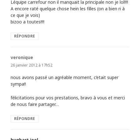
Léquipe carrefour non il manquait la principale non je lol!!!!
A encore raté quelque chose hein les filles (on a bien ri à
ce que je vois)
bizoo a toutes!!!!
RÉPONDRE
veronique
dit :
26 janvier 2012 à 17h52
nous avons passé un agréable moment, c’etait super
sympa!!
félicitations pour vos prestations, bravo à vous et merci
de nous faire partager…
RÉPONDRE
hugbart joel
dit :