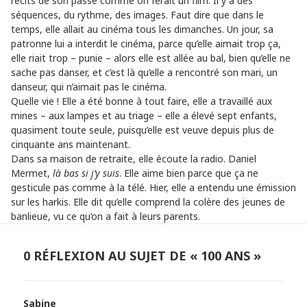
récits de son passé comme on ferait un film. Il y a des
séquences, du rythme, des images. Faut dire que dans le
temps, elle allait au cinéma tous les dimanches. Un jour, sa
patronne lui a interdit le cinéma, parce qu’elle aimait trop ça,
elle riait trop – punie – alors elle est allée au bal, bien qu’elle ne
sache pas danser, et c’est là qu’elle a rencontré son mari, un
danseur, qui n’aimait pas le cinéma.
Quelle vie ! Elle a été bonne à tout faire, elle a travaillé aux
mines – aux lampes et au triage – elle a élevé sept enfants,
quasiment toute seule, puisqu’elle est veuve depuis plus de
cinquante ans maintenant.
Dans sa maison de retraite, elle écoute la radio. Daniel
Mermet,
là bas si j’y suis
. Elle aime bien parce que ça ne
gesticule pas comme à la télé. Hier, elle a entendu une émission
sur les harkis. Elle dit qu’elle comprend la colère des jeunes de
banlieue, vu ce qu’on a fait à leurs parents.
0 RÉFLEXION AU SUJET DE « 100 ANS »
Sabine
dit :