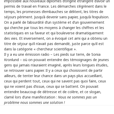
impossible aux nouveaux diplômés d’origine étrangère d’avoir un
permis de travail en France. Les démarches s’égrènent dans le
temps, les promesses d’embauches se délitent, les titres de
séjours périment. Jusqu’à devenir sans papier, jusqu’à l’expulsion.
On a parlé de l’absurdité d’un système et d’un gouvernement
qui cherche par tous les moyens à changer les chiffres et les
statistiques en sa faveur et qui bouleverse dramatiquement
des vies. Et inversement, on a évoqué cet ami qui a obtenu un
titre de séjour qu’il n’avait pas demandé, juste parce qu’il est
dans la catégorie « chercheur scientifique ».
Il y a eu une émission radio – Les pieds sur terre, de Sonia
Kronlund – où on pouvait entendre des témoignages de jeunes
gens qui jamais n’auraient imaginé, après leurs longues études,
se retrouver sans papier. Il y a ceux qui choisissent de partir
ailleurs, de tenter leur chance dans un pays plus accueillant,
ceux qui perdent tout, ceux qui ne savent pas quoi faire, ceux
qui ne voient pas d’issue, ceux qui se battent. On pouvait
entendre beaucoup de détresse et de colère, et ce slogan,
clamé lors d’une manifestation :
Nous ne sommes pas un
problème nous sommes une solution !