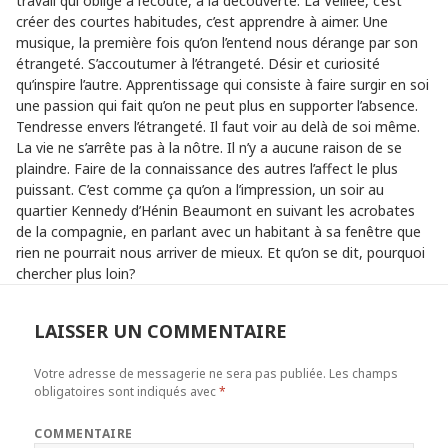
travail qui oblige à l’écoute, à la découverte. La Veillée, c’est
créer des courtes habitudes, c’est apprendre à aimer. Une
musique, la première fois qu’on l’entend nous dérange par son
étrangeté. S’accoutumer à l’étrangeté. Désir et curiosité
qu’inspire l’autre. Apprentissage qui consiste à faire surgir en soi
une passion qui fait qu’on ne peut plus en supporter l’absence.
Tendresse envers l’étrangeté. Il faut voir au delà de soi même.
La vie ne s’arrête pas à la nôtre. Il n’y a aucune raison de se
plaindre. Faire de la connaissance des autres l’affect le plus
puissant. C’est comme ça qu’on a l’impression, un soir au
quartier Kennedy d’Hénin Beaumont en suivant les acrobates
de la compagnie, en parlant avec un habitant à sa fenêtre que
rien ne pourrait nous arriver de mieux. Et qu’on se dit, pourquoi
chercher plus loin?
LAISSER UN COMMENTAIRE
Votre adresse de messagerie ne sera pas publiée.
Les champs
obligatoires sont indiqués avec
*
COMMENTAIRE