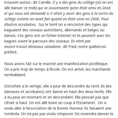
trouvent autour
, dit Camille.
Il
y a des gens du collège
(où on est
allé danser ce midi
) qui se souvenaient qu’on était venu en 2oo6
et qui nous ont demandé si il allait y avoir des gens à la sortie du
collège comme on avait fait quand on était venu en 2006. Pour
d’autres acrobaties.
Sur le terril on a rencontré des types qui
baguaient des oiseaux autrichiens, allemands et belges ou
danois. Ces gens ont un fichier internet et ils peuvent avec les
bagues suivre le parcours des oiseaux. I
ls n’ont pas
encore trouvé d’oiseaux canadiens
dit Fred, notre québécois
préféré.
Nous avons fait sur le marché une manifestation poïélitique.
On a pris trop de temps à l’école. On est arrivé, les marchands
remballaient.
Dorothée a le vertige, elle a peur de descendre du terril. Ils (les
danseurs et acrobates) ont dansé en haut des deux terrils. Elle
a eu peur en montant et en descendant. Elle pensait pas que
c’était si haut. On est allé boire un coup à l’Estaminet. On a
voulu aller à l’association de la Bonne Humeur. Ils faisaient une
tombola. On n’a pas pas voulu s’imposer. On reviendra danser la