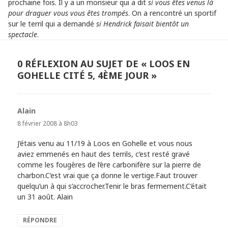
prochaine fois. Il y a un monsieur qui a dit
si vous êtes venus là
pour draguer vous vous êtes trompés
. On a rencontré un sportif
sur le terril qui a demandé
si Hendrick faisait bientôt un
spectacle
.
0 RÉFLEXION AU SUJET DE « LOOS EN
GOHELLE CITÉ 5, 4ÈME JOUR »
Alain
dit :
8 février 2008 à 8h03
J’étais venu au 11/19 à Loos en Gohelle et vous nous
aviez emmenés en haut des terrils, c’est resté gravé
comme les fougères de l’ère carbonifère sur la pierre de
charbon.C’est vrai que ça donne le vertige.Faut trouver
quelqu’un à qui s’accrocher.Tenir le bras fermement.C’était
un 31 août. Alain
RÉPONDRE