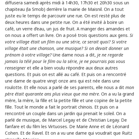
diffusera samedi après midi à 14h30, 17h30 et 20h30 sous un
chapiteau (la Smob) derrière la mairie de Maisnil. On a tout
juste eu le temps de parcourir une rue. On est resté plus de
deux heures dans une petite rue. On a été invité à boire un
café, un verre d’eau, un jus de fruit. A manger des amandes et
on nous a offert un livre. On a posé trois questions aux gens.
Si
votre village était un film ou une série, ce serait quoi? Si votre
village était une chanson, une musique? Si on devait donner un
prénom à votre village?
Une dame nous a dit,
je ne regarde
jamais la télé pour le film ou la série, je ne pourrais pas vous
renseigner
et elle a bien voulu répondre aux deux autres
questions. Et puis on est allé au café. Et puis on a rencontré
une dame de quatre vingt onze ans qui est née dans une
roulotte. Et elle nous a parlé de ses parents, elle nous a dit
mon
père était quarante ans plus vieux que ma mère
. On a vu la grand
mère, la mère, la fille et la petite fille et une copine de la petite
fille. Tout le monde a fait le portrait chinois. Et puis on a
rencontré un couple dans un jardin qui prenait le soleil. On a
parlé de musique, de Marcel Legay et de Christian Legay. De
fanfare et du film les Virtuoses. De Marie Anne et de Léonard
Cohen. Et de Ravel. Et on a vu une dame qui voudrait que Ruitz