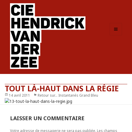
MENU
ET
WIDGETS
TOUT LÀ-HAUT DANS LA RÉGIE
Publié
14 avril 2011
Catégories
Retour sur... Instantanés Grand Bleu
le
LAISSER UN COMMENTAIRE
Votre adresse de messagerie ne sera pas publiée.
Les champs