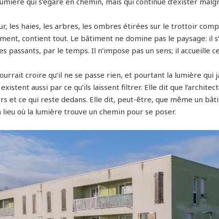
lumière qui s’égare en chemin, mais qui continue d’exister malg
r, les haies, les arbres, les ombres étirées sur le trottoir comp
ment, contient tout. Le bâtiment ne domine pas le paysage: il s’y
es passants, par le temps. Il n’impose pas un sens; il accueille ce
urrait croire qu’il ne se passe rien, et pourtant la lumière qui ja
 existent aussi par ce qu’ils laissent filtrer. Elle dit que l’archit
rs et ce qui reste dedans. Elle dit, peut-être, que même un b
 lieu où la lumière trouve un chemin pour se poser.