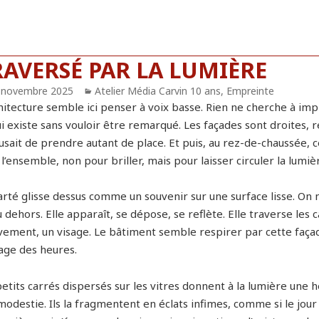
RAVERSÉ PAR LA LUMIÈRE
blié
 novembre 2025
Catégories
Atelier Média Carvin 10 ans
,
Empreinte
chitecture semble ici penser à voix basse. Rien ne cherche à imp
ui existe sans vouloir être remarqué. Les façades sont droites,
cusait de prendre autant de place. Et puis, au rez-de-chaussée,
l’ensemble, non pour briller, mais pour laisser circuler la lumiè
arté glisse dessus comme un souvenir sur une surface lisse. On n
 dehors. Elle apparaît, se dépose, se reflète. Elle traverse les
ement, un visage. Le bâtiment semble respirer par cette façade
age des heures.
etits carrés dispersés sur les vitres donnent à la lumière une h
odestie. Ils la fragmentent en éclats infimes, comme si le jour 