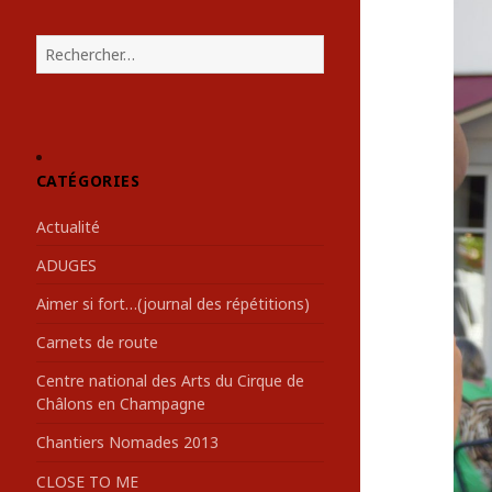
R
e
c
h
e
r
CATÉGORIES
c
h
Actualité
e
r
ADUGES
:
Aimer si fort…(journal des répétitions)
Carnets de route
Centre national des Arts du Cirque de
Châlons en Champagne
Chantiers Nomades 2013
CLOSE TO ME