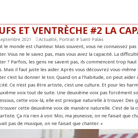
FS ET VENTRÈCHE #2 LA CAP
lié
septembre 2021
Catégories
Actualité
,
Portrait # Saint-Palais
t le monde est chanteur. Mais souvent, vous ne connaissez pas les
er. Vous ne le savez pas, mais vous avez la capacité. La difficulté
er ? Parfois, les gens ne savent pas, ils commencent trop haut 
. Mais il faut juste les aider. Après vous découvrez vous-même 
er c’est lui donner le ton. Quand on a l’habitude, on peut aider 
ité. Ce n’est pas être artiste, c’est une culture. Et pour les ha
euxième voix tout de suite. Une deuxième voix pas forcément so
ssous, cette voix-là, elle est presque naturelle à trouver. Des 
trouver cette deuxième voix de manière naturelle. C’est de la cu
artiste. Ça n’a rien à voir. Moi, ma jeunesse, on ne faisait que ch
vait pas de musique, on ne faisait que chanter. »