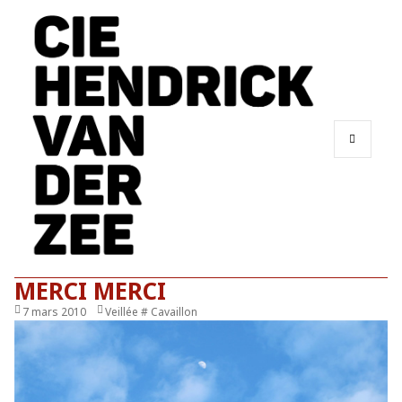
MENU
ET
WIDGETS
MERCI MERCI
Publié
7 mars 2010
Catégories
Veillée # Cavaillon
le