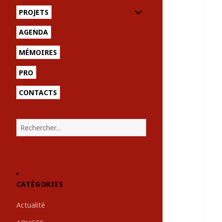
sous-
ouvrir
PROJETS
menu
le
sous-
AGENDA
menu
MÉMOIRES
PRO
CONTACTS
R
e
c
h
e
r
CATÉGORIES
c
h
Actualité
e
r