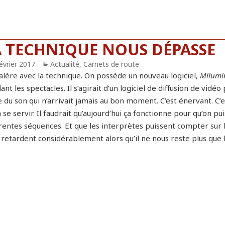
A TECHNIQUE NOUS DÉPASSE
blié
évrier 2017
Catégories
Actualité
,
Carnets de route
alère avec la technique. On possède un nouveau logiciel,
Milumi
nt les spectacles. Il s’agirait d’un logiciel de diffusion de vidéo
 du son qui n’arrivait jamais au bon moment. C’est énervant. C’e
 se servir. Il faudrait qu’aujourd’hui ça fonctionne pour qu’on pu
érentes séquences. Et que les interprètes puissent compter sur
 retardent considérablement alors qu’il ne nous reste plus que h