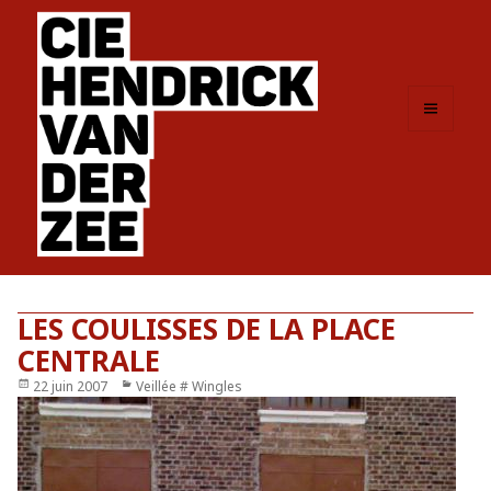
MENU
ET
WIDGETS
LES COULISSES DE LA PLACE
CENTRALE
Publié
22 juin 2007
Catégories
Veillée # Wingles
le