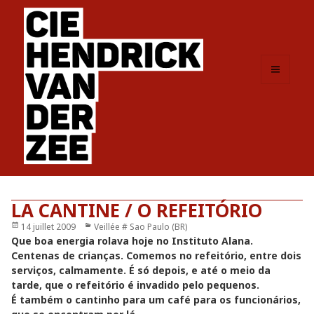
MENU
ET
WIDGETS
LA CANTINE / O REFEITÓRIO
Publié
14 juillet 2009
Catégories
Veillée # Sao Paulo (BR)
le
Que boa energia rolava hoje no Instituto Alana.
Centenas de crianças. Comemos no refeitório, entre dois
serviços, calmamente. É só depois, e até o meio da
tarde, que o refeitório é invadido pelo pequenos.
É também o cantinho para um café para os funcionários,