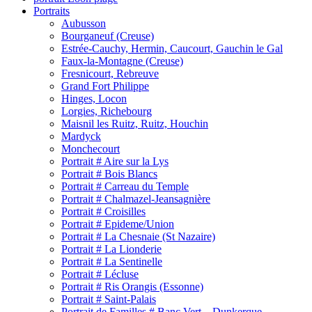
Portraits
Aubusson
Bourganeuf (Creuse)
Estrée-Cauchy, Hermin, Caucourt, Gauchin le Gal
Faux-la-Montagne (Creuse)
Fresnicourt, Rebreuve
Grand Fort Philippe
Hinges, Locon
Lorgies, Richebourg
Maisnil les Ruitz, Ruitz, Houchin
Mardyck
Monchecourt
Portrait # Aire sur la Lys
Portrait # Bois Blancs
Portrait # Carreau du Temple
Portrait # Chalmazel-Jeansagnière
Portrait # Croisilles
Portrait # Epideme/Union
Portrait # La Chesnaie (St Nazaire)
Portrait # La Lionderie
Portrait # La Sentinelle
Portrait # Lécluse
Portrait # Ris Orangis (Essonne)
Portrait # Saint-Palais
Portrait de Familles # Banc Vert – Dunkerque