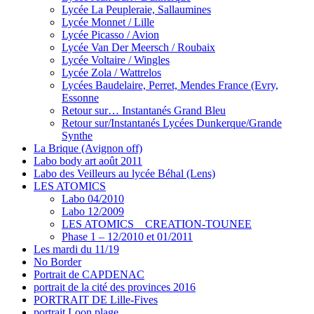
Lycée La Peupleraie, Sallaumines
Lycée Monnet / Lille
Lycée Picasso / Avion
Lycée Van Der Meersch / Roubaix
Lycée Voltaire / Wingles
Lycée Zola / Wattrelos
Lycées Baudelaire, Perret, Mendes France (Evry,
Essonne
Retour sur… Instantanés Grand Bleu
Retour sur/Instantanés Lycées Dunkerque/Grande
Synthe
La Brique (Avignon off)
Labo body art août 2011
Labo des Veilleurs au lycée Béhal (Lens)
LES ATOMICS
Labo 04/2010
Labo 12/2009
LES ATOMICS _ CREATION-TOUNEE
Phase 1 – 12/2010 et 01/2011
Les mardi du 11/19
No Border
Portrait de CAPDENAC
portrait de la cité des provinces 2016
PORTRAIT DE Lille-Fives
portrait Loon plage