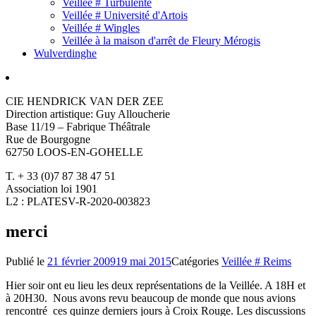
Veillée # Turbulente
Veillée # Université d'Artois
Veillée # Wingles
Veillée à la maison d'arrêt de Fleury Mérogis
Wulverdinghe
CIE HENDRICK VAN DER ZEE
Direction artistique: Guy Alloucherie
Base 11/19 – Fabrique Théâtrale
Rue de Bourgogne
62750 LOOS-EN-GOHELLE
T. + 33 (0)7 87 38 47 51
Association loi 1901
L2 : PLATESV-R-2020-003823
merci
Publié le
21 février 2009
19 mai 2015
Catégories
Veillée # Reims
Hier soir ont eu lieu les deux représentations de la Veillée. A 18H et
à 20H30. Nous avons revu beaucoup de monde que nous avions
rencontré ces quinze derniers jours à Croix Rouge. Les discussions