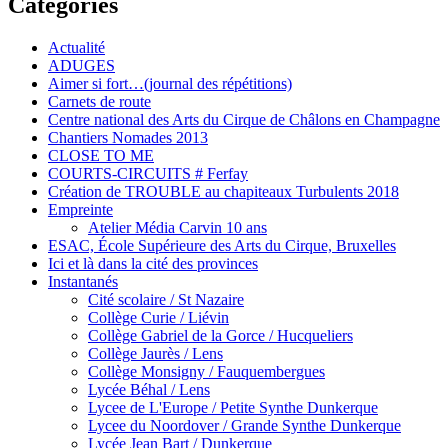
Catégories
Actualité
ADUGES
Aimer si fort…(journal des répétitions)
Carnets de route
Centre national des Arts du Cirque de Châlons en Champagne
Chantiers Nomades 2013
CLOSE TO ME
COURTS-CIRCUITS # Ferfay
Création de TROUBLE au chapiteaux Turbulents 2018
Empreinte
Atelier Média Carvin 10 ans
ESAC, École Supérieure des Arts du Cirque, Bruxelles
Ici et là dans la cité des provinces
Instantanés
Cité scolaire / St Nazaire
Collège Curie / Liévin
Collège Gabriel de la Gorce / Hucqueliers
Collège Jaurès / Lens
Collège Monsigny / Fauquembergues
Lycée Béhal / Lens
Lycee de L'Europe / Petite Synthe Dunkerque
Lycee du Noordover / Grande Synthe Dunkerque
Lycée Jean Bart / Dunkerque