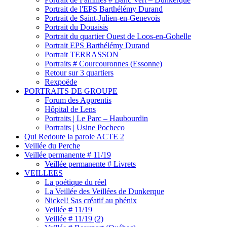
Portrait de l'EPS Barthélémy Durand
Portrait de Saint-Julien-en-Genevois
Portrait du Douaisis
Portrait du quartier Ouest de Loos-en-Gohelle
Portrait EPS Barthélémy Durand
Portrait TERRASSON
Portraits # Courcouronnes (Essonne)
Retour sur 3 quartiers
Rexpoëde
PORTRAITS DE GROUPE
Forum des Apprentis
Hôpital de Lens
Portraits | Le Parc – Haubourdin
Portraits | Usine Pocheco
Qui Redoute la parole ACTE 2
Veillée du Perche
Veillée permanente # 11/19
Veillée permanente # Livrets
VEILLEES
La poétique du réel
La Veillée des Veillées de Dunkerque
Nickel! Sas créatif au phénix
Veillée # 11/19
Veillée # 11/19 (2)