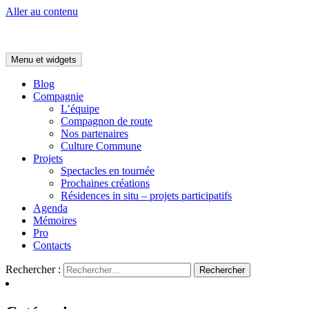
Aller au contenu
Menu et widgets
Blog
Compagnie
L’équipe
Compagnon de route
Nos partenaires
Culture Commune
Projets
Spectacles en tournée
Prochaines créations
Résidences in situ – projets participatifs
Agenda
Mémoires
Pro
Contacts
Rechercher :