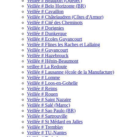
Veillée # Beauport (Québec)
Veillée # Belo Horizonte (BR)
Veillée # Cavaillon
Veillée # Châtelaudren (Côtes d'Armor)
Veillée # Cité des Cheminots
Veillée # Dorignies
Veillée # Dunkerque
Veillée # Ecoles Guyancourt
Veillée # Flines les Raches et Lallaing
Veillée # Guyancourt
Veillée # Hazebrouck
Veillée # Hénin-Beaumont
veillee # La Redoute
Veillée # Lausanne (école de la Manufacture)
Veillée # Lomme
Veillée # Loos-en-Gohelle
Veillée # Reims
Veillée # Rouen
Veillée # Saint Nazaire
Veillée # Salé (Maroc)
Veillée # Sao Paulo (BR)
Veillée # Sartrouville
Veillée # St Médard en Jalles
Veillée # Tremblay
Veillée # TU-Nantes