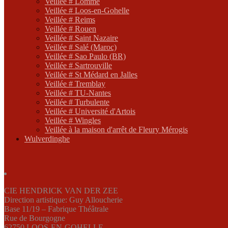
Veillée # Lomme
Veillée # Loos-en-Gohelle
Veillée # Reims
Veillée # Rouen
Veillée # Saint Nazaire
Veillée # Salé (Maroc)
Veillée # Sao Paulo (BR)
Veillée # Sartrouville
Veillée # St Médard en Jalles
Veillée # Tremblay
Veillée # TU-Nantes
Veillée # Turbulente
Veillée # Université d'Artois
Veillée # Wingles
Veillée à la maison d'arrêt de Fleury Mérogis
Wulverdinghe
CIE HENDRICK VAN DER ZEE
Direction artistique: Guy Alloucherie
Base 11/19 – Fabrique Théâtrale
Rue de Bourgogne
62750 LOOS-EN-GOHELLE