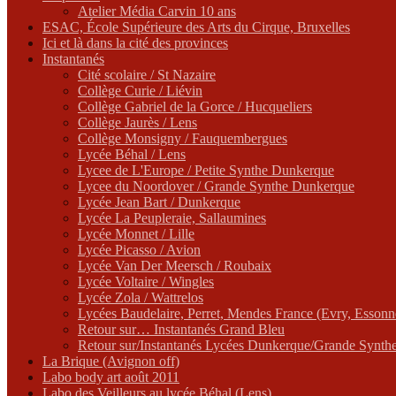
Atelier Média Carvin 10 ans
ESAC, École Supérieure des Arts du Cirque, Bruxelles
Ici et là dans la cité des provinces
Instantanés
Cité scolaire / St Nazaire
Collège Curie / Liévin
Collège Gabriel de la Gorce / Hucqueliers
Collège Jaurès / Lens
Collège Monsigny / Fauquembergues
Lycée Béhal / Lens
Lycee de L'Europe / Petite Synthe Dunkerque
Lycee du Noordover / Grande Synthe Dunkerque
Lycée Jean Bart / Dunkerque
Lycée La Peupleraie, Sallaumines
Lycée Monnet / Lille
Lycée Picasso / Avion
Lycée Van Der Meersch / Roubaix
Lycée Voltaire / Wingles
Lycée Zola / Wattrelos
Lycées Baudelaire, Perret, Mendes France (Evry, Essonn
Retour sur… Instantanés Grand Bleu
Retour sur/Instantanés Lycées Dunkerque/Grande Synth
La Brique (Avignon off)
Labo body art août 2011
Labo des Veilleurs au lycée Béhal (Lens)