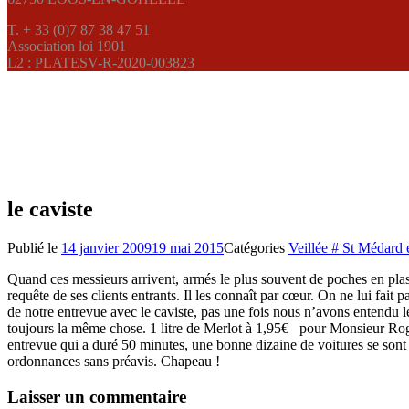
T. + 33 (0)7 87 38 47 51
Association loi 1901
L2 : PLATESV-R-2020-003823
le caviste
Publié le
14 janvier 2009
19 mai 2015
Catégories
Veillée # St Médard e
Quand ces messieurs arrivent, armés le plus souvent de poches en plast
requête de ses clients entrants. Il les connaît par cœur. On ne lui fait 
de notre entrevue avec le caviste, pas une fois nous n’avons entendu l
toujours la même chose. 1 litre de Merlot à 1,95€ pour Monsieur Rog
entrevue qui a duré 50 minutes, une bonne dizaine de voitures se sont 
ordonnances sans préavis. Chapeau !
Laisser un commentaire