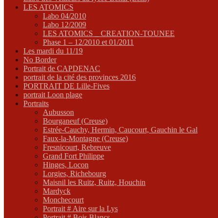
LES ATOMICS
Labo 04/2010
Labo 12/2009
LES ATOMICS _ CREATION-TOUNEE
Phase 1 – 12/2010 et 01/2011
Les mardi du 11/19
No Border
Portrait de CAPDENAC
portrait de la cité des provinces 2016
PORTRAIT DE Lille-Fives
portrait Loon plage
Portraits
Aubusson
Bourganeuf (Creuse)
Estrée-Cauchy, Hermin, Caucourt, Gauchin le Gal
Faux-la-Montagne (Creuse)
Fresnicourt, Rebreuve
Grand Fort Philippe
Hinges, Locon
Lorgies, Richebourg
Maisnil les Ruitz, Ruitz, Houchin
Mardyck
Monchecourt
Portrait # Aire sur la Lys
Portrait # Bois Blancs