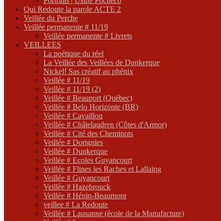
Portraits | Usine Pocheco
Qui Redoute la parole ACTE 2
Veillée du Perche
Veillée permanente # 11/19
Veillée permanente # Livrets
VEILLEES
La poétique du réel
La Veillée des Veillées de Dunkerque
Nickel! Sas créatif au phénix
Veillée # 11/19
Veillée # 11/19 (2)
Veillée # Beauport (Québec)
Veillée # Belo Horizonte (BR)
Veillée # Cavaillon
Veillée # Châtelaudren (Côtes d'Armor)
Veillée # Cité des Cheminots
Veillée # Dorignies
Veillée # Dunkerque
Veillée # Ecoles Guyancourt
Veillée # Flines les Raches et Lallaing
Veillée # Guyancourt
Veillée # Hazebrouck
Veillée # Hénin-Beaumont
veillee # La Redoute
Veillée # Lausanne (école de la Manufacture)