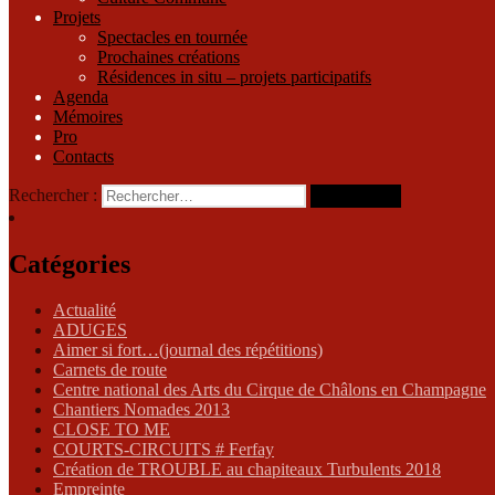
Projets
Spectacles en tournée
Prochaines créations
Résidences in situ – projets participatifs
Agenda
Mémoires
Pro
Contacts
Rechercher :
Catégories
Actualité
ADUGES
Aimer si fort…(journal des répétitions)
Carnets de route
Centre national des Arts du Cirque de Châlons en Champagne
Chantiers Nomades 2013
CLOSE TO ME
COURTS-CIRCUITS # Ferfay
Création de TROUBLE au chapiteaux Turbulents 2018
Empreinte