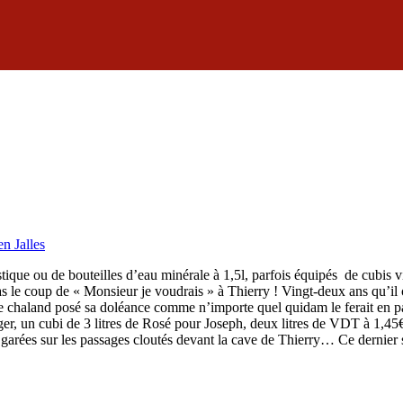
n Jalles
ique ou de bouteilles d’eau minérale à 1,5l, parfois équipés de cubis vie
pas le coup de « Monsieur je voudrais » à Thierry ! Vingt-deux ans qu’il o
e chaland posé sa doléance comme n’importe quel quidam le ferait en pare
er, un cubi de 3 litres de Rosé pour Joseph, deux litres de VDT à 1,4
garées sur les passages cloutés devant la cave de Thierry… Ce dernier s’e