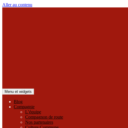
Aller au contenu
Menu et widgets
Blog
Compagnie
L’équipe
Compagnon de route
Nos partenaires
Culture Commune