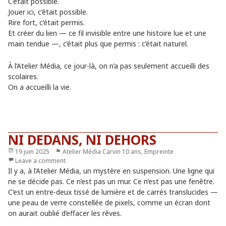
C’était possible.
Jouer ici, c’était possible.
Rire fort, c’était permis.
Et créer du lien — ce fil invisible entre une histoire lue et une
main tendue —, c’était plus que permis : c’était naturel.
À l’Atelier Média, ce jour-là, on n’a pas seulement accueilli des
scolaires.
On a accueilli la vie.
NI DEDANS, NI DEHORS
Publié
19 juin 2025
Catégories
Atelier Média Carvin 10 ans
,
Empreinte
le
Leave a comment
Il y a, à l’Atelier Média, un mystère en suspension. Une ligne qui
ne se décide pas. Ce n’est pas un mur. Ce n’est pas une fenêtre.
C’est un entre-deux tissé de lumière et de carrés translucides —
une peau de verre constellée de pixels, comme un écran dont
on aurait oublié d’effacer les rêves.