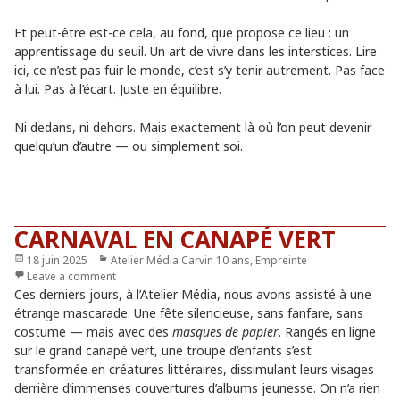
Et peut-être est-ce cela, au fond, que propose ce lieu : un
apprentissage du seuil. Un art de vivre dans les interstices. Lire
ici, ce n’est pas fuir le monde, c’est s’y tenir autrement. Pas face
à lui. Pas à l’écart. Juste en équilibre.
Ni dedans, ni dehors. Mais exactement là où l’on peut devenir
quelqu’un d’autre — ou simplement soi.
CARNAVAL EN CANAPÉ VERT
Publié
18 juin 2025
Catégories
Atelier Média Carvin 10 ans
,
Empreinte
le
Leave a comment
Ces derniers jours, à l’Atelier Média, nous avons assisté à une
étrange mascarade. Une fête silencieuse, sans fanfare, sans
costume — mais avec des
masques de papier
. Rangés en ligne
sur le grand canapé vert, une troupe d’enfants s’est
transformée en créatures littéraires, dissimulant leurs visages
derrière d’immenses couvertures d’albums jeunesse. On n’a rien