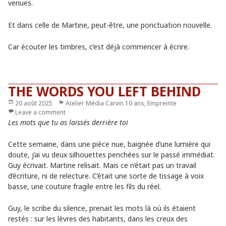
venues.
Et dans celle de Martine, peut-être, une ponctuation nouvelle.
Car écouter les timbres, c’est déjà commencer à écrire.
THE WORDS YOU LEFT BEHIND
Publié
20 août 2025
Catégories
Atelier Média Carvin 10 ans
,
Empreinte
le
Leave a comment
Les mots que tu as laissés derrière toi
Cette semaine, dans une pièce nue, baignée d’une lumière qui
doute, j’ai vu deux silhouettes penchées sur le passé immédiat.
Guy écrivait. Martine relisait. Mais ce n’était pas un travail
d’écriture, ni de relecture. C’était une sorte de tissage à voix
basse, une couture fragile entre les fils du réel.
Guy, le scribe du silence, prenait les mots là où ils étaient
restés : sur les lèvres des habitants, dans les creux des