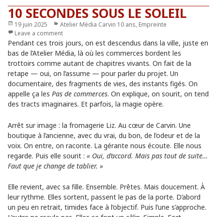
10 SECONDES SOUS LE SOLEIL
Publié
19 juin 2025
Catégories
Atelier Média Carvin 10 ans
,
Empreinte
le
Leave a comment
Pendant ces trois jours, on est descendus dans la ville, juste en
bas de l’Atelier Média, là où les commerces bordent les
trottoirs comme autant de chapitres vivants. On fait de la
retape — oui, on l’assume — pour parler du projet. Un
documentaire, des fragments de vies, des instants figés. On
appelle ça les
Pas de commerces
. On explique, on sourit, on tend
des tracts imaginaires. Et parfois, la magie opère.
Arrêt sur image : la fromagerie Liz. Au cœur de Carvin. Une
boutique à l’ancienne, avec du vrai, du bon, de l’odeur et de la
voix. On entre, on raconte. La gérante nous écoute. Elle nous
regarde. Puis elle sourit :
« Oui, d’accord. Mais pas tout de suite…
Faut que je change de tablier. »
Elle revient, avec sa fille. Ensemble. Prêtes. Mais doucement. À
leur rythme. Elles sortent, passent le pas de la porte. D’abord
un peu en retrait, timides face à l’objectif. Puis l’une s’approche.