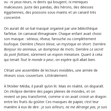
vu : ni yeux rieurs, ni dents qui bougent, ni mimiques
malicieuses. Juste des pandas, des hérons, des déesses
égyptiennes, des poissons sous-marins et un canard très
concentré.
On aurait dit un bal masqué organisé par une bibliothèque
farfelue. Un carnaval d’imaginaire. Chaque enfant avait choisi
son masque : sérieux, rêveur, farouche ou complètement
loufoque. Derrière
L’heure bleue
, un mystique en short. Derrière
Bonjour les animaux
, un dompteur de mots. Derrière
Le secret
du pont flottant
, sûrement un espion miniature. Quant à celui
qui tenait
Tout le monde a peur
, on espère qu’il allait bien.
C’était une assemblée de lecteurs invisibles, une armée de
rêveurs sous couverture. Littéralement.
À l’Atelier Média, il paraît qu’on lit. Mais en réalité, on disparaît.
On s’éclipse derrière des pages pleines de mondes, et on
revient un peu transformé, comme si on avait croisé un dragon
entre les fruits du goûter. Ces masques de papier, c’est leur
manière à eux de dire :
je suis ailleurs, ne me dérange pas, je suis