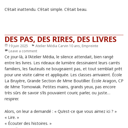
C’était inattendu. C’était simple. C’était beau.
DES PAS, DES RIRES, DES LIVRES
Publié
19 juin 2025
Catégories
Atelier Média Carvin 10 ans
,
Empreinte
le
Leave a comment
Ce jour-là, à l’Atelier Média, le silence attendait, bien rangé
entre les livres. Les rideaux de lumière dessinaient leurs carrés
familiers, les fauteuils ne bougeaient pas, et tout semblait prêt
pour une visite calme et appliquée. Les classes arrivaient. École
La Bruyère, Grande Section de Mme Boutillier. École Aragon, CP
de Mme Tomowiak. Petites mains, grands yeux, pas encore
très sûrs de savoir s’ils pouvaient courir, parler, ou juste…
respirer.
Alors, on leur a demandé : « Qu’est-ce que vous aimez ici ? »
« Lire. »
« Écouter des histoires. »