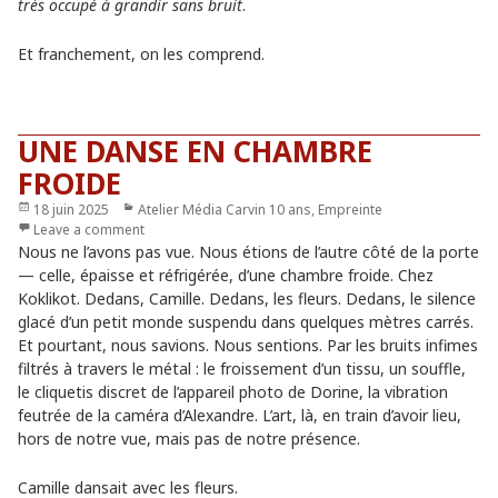
très occupé à grandir sans bruit
.
Et franchement, on les comprend.
UNE DANSE EN CHAMBRE
FROIDE
Publié
18 juin 2025
Catégories
Atelier Média Carvin 10 ans
,
Empreinte
le
Leave a comment
Nous ne l’avons pas vue. Nous étions de l’autre côté de la porte
— celle, épaisse et réfrigérée, d’une chambre froide. Chez
Koklikot. Dedans, Camille. Dedans, les fleurs. Dedans, le silence
glacé d’un petit monde suspendu dans quelques mètres carrés.
Et pourtant, nous savions. Nous sentions. Par les bruits infimes
filtrés à travers le métal : le froissement d’un tissu, un souffle,
le cliquetis discret de l’appareil photo de Dorine, la vibration
feutrée de la caméra d’Alexandre. L’art, là, en train d’avoir lieu,
hors de notre vue, mais pas de notre présence.
Camille dansait avec les fleurs.