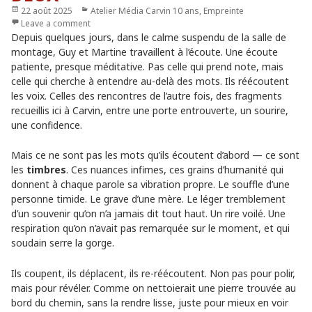
Publié
22 août 2025
Catégories
Atelier Média Carvin 10 ans
,
Empreinte
le
Leave a comment
Depuis quelques jours, dans le calme suspendu de la salle de
montage, Guy et Martine travaillent à l’écoute. Une écoute
patiente, presque méditative. Pas celle qui prend note, mais
celle qui cherche à entendre au-delà des mots. Ils réécoutent
les voix. Celles des rencontres de l’autre fois, des fragments
recueillis ici à Carvin, entre une porte entrouverte, un sourire,
une confidence.
Mais ce ne sont pas les mots qu’ils écoutent d’abord — ce sont
les
timbres
. Ces nuances infimes, ces grains d’humanité qui
donnent à chaque parole sa vibration propre. Le souffle d’une
personne timide. Le grave d’une mère. Le léger tremblement
d’un souvenir qu’on n’a jamais dit tout haut. Un rire voilé. Une
respiration qu’on n’avait pas remarquée sur le moment, et qui
soudain serre la gorge.
Ils coupent, ils déplacent, ils re-réécoutent. Non pas pour polir,
mais pour révéler. Comme on nettoierait une pierre trouvée au
bord du chemin, sans la rendre lisse, juste pour mieux en voir