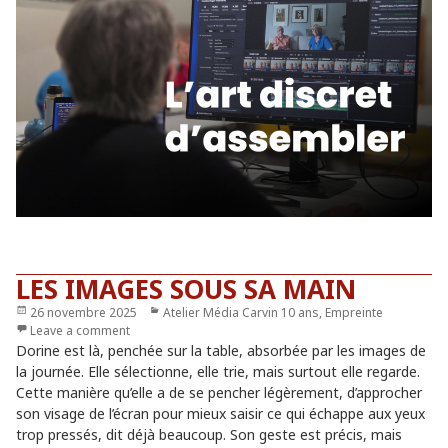
LES IMAGES SOUS SA MAIN
Publié
26 novembre 2025
Catégories
Atelier Média Carvin 10 ans
,
Empreinte
le
Leave a comment
Dorine est là, penchée sur la table, absorbée par les images de
la journée. Elle sélectionne, elle trie, mais surtout elle regarde.
Cette manière qu’elle a de se pencher légèrement, d’approcher
son visage de l’écran pour mieux saisir ce qui échappe aux yeux
trop pressés, dit déjà beaucoup. Son geste est précis, mais