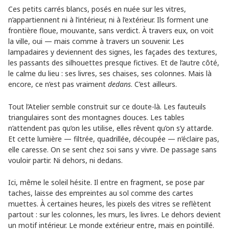
Ces petits carrés blancs, posés en nuée sur les vitres,
n’appartiennent ni à l’intérieur, ni à l’extérieur. Ils forment une
frontière floue, mouvante, sans verdict. À travers eux, on voit
la ville, oui — mais comme à travers un souvenir. Les
lampadaires y deviennent des signes, les façades des textures,
les passants des silhouettes presque fictives. Et de l’autre côté,
le calme du lieu : ses livres, ses chaises, ses colonnes. Mais là
encore, ce n’est pas vraiment
dedans
. C’est ailleurs.
Tout l’Atelier semble construit sur ce doute-là. Les fauteuils
triangulaires sont des montagnes douces. Les tables
n’attendent pas qu’on les utilise, elles rêvent qu’on s’y attarde.
Et cette lumière — filtrée, quadrillée, découpée — n’éclaire pas,
elle caresse. On se sent chez soi sans y vivre. De passage sans
vouloir partir. Ni dehors, ni dedans.
Ici, même le soleil hésite. Il entre en fragment, se pose par
taches, laisse des empreintes au sol comme des cartes
muettes. À certaines heures, les pixels des vitres se reflètent
partout : sur les colonnes, les murs, les livres. Le dehors devient
un motif intérieur. Le monde extérieur entre, mais en pointillé.