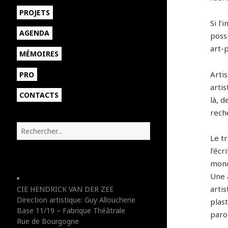
sous-
ouvrir
PROJETS
menu
le
Si l
sous-
AGENDA
possi
menu
art-
MÉMOIRES
Arti
PRO
artis
CONTACTS
là, d
reche
R
Le tr
e
c
l’éc
h
monde
e
Une 
r
artis
CIE HENDRICK VAN DER ZEE
c
Direction artistique: Guy Alloucherie
plas
h
Base 11/19 – Fabrique Théâtrale
e
paro
Rue de Bourgogne
r