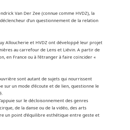
e Hendrick Van Der Zee (connue comme HVDZ), la
 le déclencheur d’un questionnement de la relation
Guy Alloucherie et HVDZ ont développé leur projet
minières au carrefour de Lens et Liévin. A partir de
on, en France ou à l’étranger à faire coïncider «
 ouvrière sont autant de sujets qui nourrissent
e sur un mode d’écoute et de lien, questionne le
é.
s’appuie sur le décloisonnement des genres
cirque, de la danse ou de la vidéo, des arts
e un point d’équilibre esthétique entre geste et