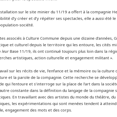
’installation sur le site minier du 11/19 a offert à la compagni
bilité d’y créer et d’y répéter ses spectacles, elle a aussi été
population-société.
stes associés à Culture Commune depuis une dizaine d’années, 
tique et culturel depuis le territoire qui les entoure, les cités 
e
leur
Base 11/19, ils ont continué toujours plus loin dans la régi
rches artistiques, action culturelle et engagement militant ».
avail sur les récits de vie, l’enfance et la mémoire ou la culture
riture et la parole de la compagnie. Cette recherche se développ
 qui l’entoure et s’interroge sur la place de l’art dans la sociét
autre constante dans la définition du langage de la compagnie 
tiques. En travaillant avec des artistes du monde du théâtre, du 
tiques, les expérimentations qui sont menées tendent à atteindr
le, engagement des mots et des corps.