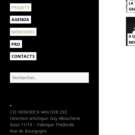
LA
sous-
ouvrir
PROJETS
GRA
menu
le
sous-
AGENDA
menu
MÉMOIRES
A 
MEU
PRO
CONTACTS
R
e
c
h
e
r
CIE HENDRICK VAN DER ZEE
c
Direction artistique: Guy Alloucherie
h
Base 11/19 – Fabrique Théâtrale
e
Rue de Bourgogne
r