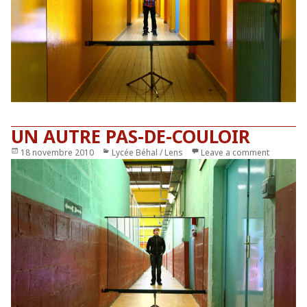
UN AUTRE PAS-DE-COULOIR
Publié
18 novembre 2010
Catégories
Lycée Béhal / Lens
Leave a comment
le