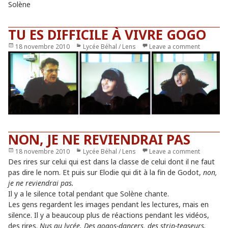
Solène
TU ES DIFFICILE À VIVRE GOGO
Publié
18 novembre 2010
Catégories
Lycée Béhal / Lens
Leave a comment
le
NON, JE NE REVIENDRAI PAS
Publié
18 novembre 2010
Catégories
Lycée Béhal / Lens
Leave a comment
le
Des rires sur celui qui est dans la classe de celui dont il ne faut
pas dire le nom. Et puis sur Elodie qui dit à la fin de Godot,
non,
je ne reviendrai pas.
Il y a le silence total pendant que Solène chante.
Les gens regardent les images pendant les lectures, mais en
silence. Il y a beaucoup plus de réactions pendant les vidéos,
des rires.
Nus au lycée. Des gogos-dancers, des strip-teaseurs.