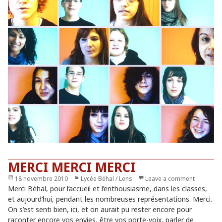
MERCI MERCI MERCI
Publié
18 novembre 2010
Catégories
Lycée Béhal / Lens
Leave a comment
le
Merci Béhal, pour l’accueil et l’enthousiasme, dans les classes,
et aujourd’hui, pendant les nombreuses représentations. Merci.
On s’est senti bien, ici, et on aurait pu rester encore pour
raconter encore vos envies, être vos porte-voix, parler de