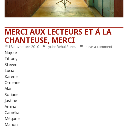
MERCI AUX LECTEURS ET À LA
CHANTEUSE, MERCI
Publié
18 novembre 2010
Catégories
Lycée Béhal / Lens
Leave a comment
le
Najoie
Tiffany
Steven
Lucia
Karène
Omerine
Alan
Sofiane
Justine
Amina
Camélia
Mégane
Manon