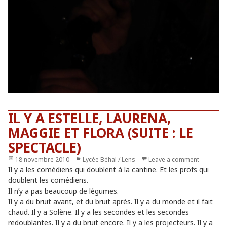
IL Y A ESTELLE, LAURENA,
MAGGIE ET FLORA (SUITE : LE
SPECTACLE)
Publié
18 novembre 2010
Catégories
Lycée Béhal / Lens
Leave a comment
le
Il y a les comédiens qui doublent à la cantine. Et les profs qui
doublent les comédiens.
Il n’y a pas beaucoup de légumes.
Il y a du bruit avant, et du bruit après. Il y a du monde et il fait
chaud. Il y a Solène. Il y a les secondes et les secondes
redoublantes. Il y a du bruit encore. Il y a les projecteurs. Il y a