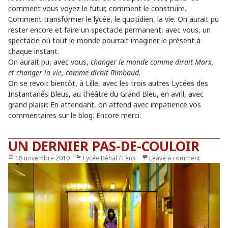
comment vous voyez le futur, comment le construire.
Comment transformer le lycée, le quotidien, la vie. On aurait pu
rester encore et faire un spectacle permanent, avec vous, un
spectacle où tout le monde pourrait imaginer le présent à
chaque instant.
On aurait pu, avec vous,
changer le monde comme dirait Marx,
et changer la vie, comme dirait Rimbaud.
On se revoit bientôt, à Lille, avec les trois autres Lycées des
Instantanés Bleus, au théâtre du Grand Bleu, en avril, avec
grand plaisir. En attendant, on attend avec impatience vos
commentaires sur le blog. Encore merci.
UN DERNIER PAS-DE-COULOIR
Publié
18 novembre 2010
Catégories
Lycée Béhal / Lens
Leave a comment
le