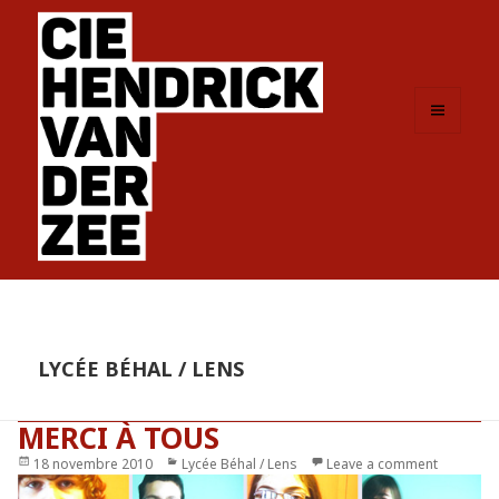
MENU
ET
WIDGETS
LYCÉE BÉHAL / LENS
MERCI À TOUS
Publié
18 novembre 2010
Catégories
Lycée Béhal / Lens
Leave a comment
le