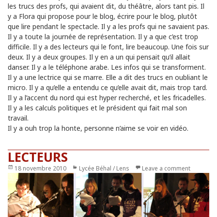
les trucs des profs, qui avaient dit, du théâtre, alors tant pis. Il
y a Flora qui propose pour le blog, écrire pour le blog, plutôt
que lire pendant le spectacle. Il y a les profs qui ne savaient pas.
Il y a toute la journée de représentation. Il y a que c’est trop
difficile. Il y a des lecteurs qui le font, lire beaucoup. Une fois sur
deux. Il y a deux groupes. Il y en a un qui pensait qu’il allait
danser. Il y a le téléphone arabe. Les infos qui se transforment.
Il y a une lectrice qui se marre. Elle a dit des trucs en oubliant le
micro. Il y a qu’elle a entendu ce qu’elle avait dit, mais trop tard.
Il y a l’accent du nord qui est hyper recherché, et les fricadelles.
Il y a les calculs politiques et le président qui fait mal son
travail.
Il y a ouh trop la honte, personne n’aime se voir en vidéo.
LECTEURS
Publié
18 novembre 2010
Catégories
Lycée Béhal / Lens
Leave a comment
le