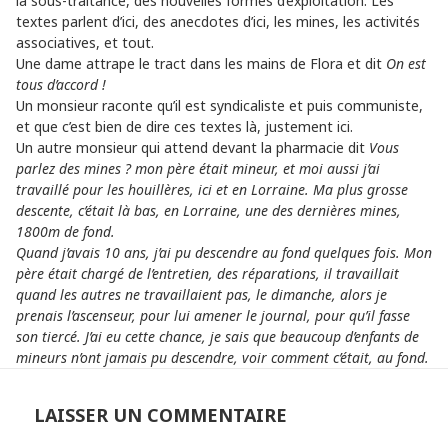
la sous-traitance, des nouvelles formes d’exploitation. Les
textes parlent d’ici, des anecdotes d’ici, les mines, les activités
associatives, et tout.
Une dame attrape le tract dans les mains de Flora et dit
On est
tous d’accord !
Un monsieur raconte qu’il est syndicaliste et puis communiste,
et que c’est bien de dire ces textes là, justement ici.
Un autre monsieur qui attend devant la pharmacie dit
Vous
parlez des mines ? mon père était mineur, et moi aussi j’ai
travaillé pour les houillères, ici et en Lorraine. Ma plus grosse
descente, c’était là bas, en Lorraine, une des dernières mines,
1800m de fond.
Quand j’avais 10 ans, j’ai pu descendre au fond quelques fois. Mon
père était chargé de l’entretien, des réparations, il travaillait
quand les autres ne travaillaient pas, le dimanche, alors je
prenais l’ascenseur, pour lui amener le journal, pour qu’il fasse
son tiercé. J’ai eu cette chance, je sais que beaucoup d’enfants de
mineurs n’ont jamais pu descendre, voir comment c’était, au fond.
LAISSER UN COMMENTAIRE