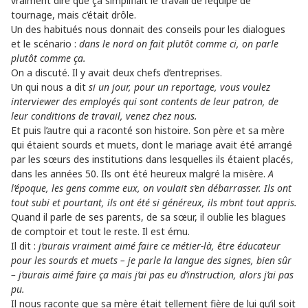
vraiment dire que ça simplifiait le travail de l’équipe de
tournage, mais c’était drôle.
Un des habitués nous donnait des conseils pour les dialogues
et le scénario :
dans le nord on fait plutôt comme ci, on parle
plutôt comme ça.
On a discuté. Il y avait deux chefs d’entreprises.
Un qui nous a dit
si un jour, pour un reportage, vous voulez
interviewer des employés qui sont contents de leur patron, de
leur conditions de travail, venez chez nous.
Et puis l’autre qui a raconté son histoire. Son père et sa mère
qui étaient sourds et muets, dont le mariage avait été arrangé
par les sœurs des institutions dans lesquelles ils étaient placés,
dans les années 50. Ils ont été heureux malgré la misère.
A
l’époque, les gens comme eux, on voulait s’en débarrasser. Ils ont
tout subi et pourtant, ils ont été si généreux, ils m’ont tout appris.
Quand il parle de ses parents, de sa sœur, il oublie les blagues
de comptoir et tout le reste. Il est ému.
Il dit :
j’aurais vraiment aimé faire ce métier-là, être éducateur
pour les sourds et muets – je parle la langue des signes, bien sûr
– j’aurais aimé faire ça mais j’ai pas eu d’instruction, alors j’ai pas
pu.
Il nous raconte que sa mère était tellement fière de lui qu’il soit