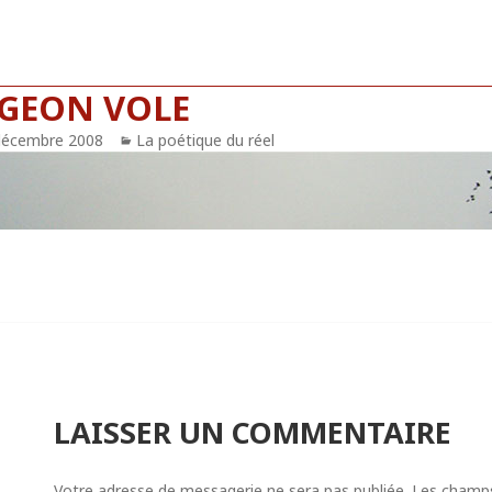
IGEON VOLE
blié
décembre 2008
Catégories
La poétique du réel
LAISSER UN COMMENTAIRE
Votre adresse de messagerie ne sera pas publiée.
Les champs 