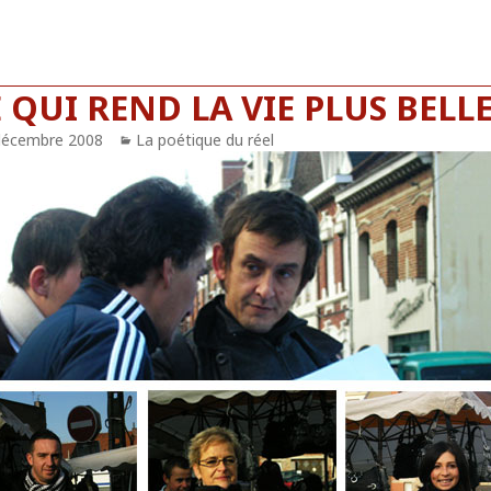
 QUI REND LA VIE PLUS BELLE
blié
décembre 2008
Catégories
La poétique du réel