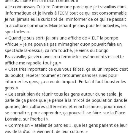
dessus. L’idée est là il faut continuer. »
« Je connaissais Culture Commune parce que je travaillais dans
l’informatique et je livrais à l’ECM tout ce qui est consommable.
Je n’ai jamais eu la curiosité de m’informer de ce qui se passait
là à culture commune. Maintenant je sais pour les activités, les
spectacles. »
« Quand je suis sorti j’ai pris une affiche de « ELF la pompe
Afrique » je ne pouvais pas m’imaginer qu’on pouvait faire un
spectacle là-dessus, ça m’a touché, je viens du Congo
Brazzaville, j’ai vécu avec ma femme les événements et cette
affiche me rappelle tout ça. »
« C’est très important ce que vous faites, ça eu un impact, c’est
du boulot, répéter tourner et retourner dans les rues pour
informer les gens, ça a eu de l’impact. En fait il faut bouster les
gens. »
« Ce serait bien de réunir tous les gens autour d’une table, je
parle de ça parce que je pense à la mixité de population dans le
quartier, des cultures différentes et enrichissantes, pour mieux
se connaître, pour apprendre, ça pourrait se faire sur la Place
Lorraine, sur l’herbe ! »
« Comme un « atelier de paroles », que les gens parlent de leur
vie, de là d’où ils viennent, de leur culture. »