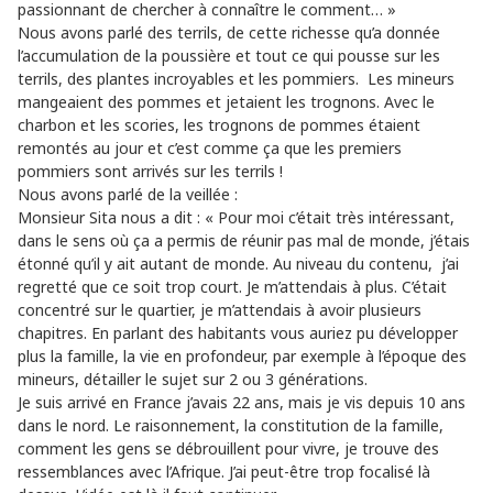
passionnant de chercher à connaître le comment… »
Nous avons parlé des terrils, de cette richesse qu’a donnée
l’accumulation de la poussière et tout ce qui pousse sur les
terrils, des plantes incroyables et les pommiers. Les mineurs
mangeaient des pommes et jetaient les trognons. Avec le
charbon et les scories, les trognons de pommes étaient
remontés au jour et c’est comme ça que les premiers
pommiers sont arrivés sur les terrils !
Nous avons parlé de la veillée :
Monsieur Sita nous a dit : « Pour moi c’était très intéressant,
dans le sens où ça a permis de réunir pas mal de monde, j’étais
étonné qu’il y ait autant de monde. Au niveau du contenu, j’ai
regretté que ce soit trop court. Je m’attendais à plus. C’était
concentré sur le quartier, je m’attendais à avoir plusieurs
chapitres. En parlant des habitants vous auriez pu développer
plus la famille, la vie en profondeur, par exemple à l’époque des
mineurs, détailler le sujet sur 2 ou 3 générations.
Je suis arrivé en France j’avais 22 ans, mais je vis depuis 10 ans
dans le nord. Le raisonnement, la constitution de la famille,
comment les gens se débrouillent pour vivre, je trouve des
ressemblances avec l’Afrique. J’ai peut-être trop focalisé là