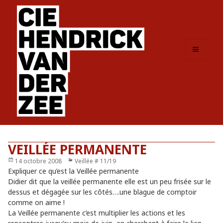
MENU
ET
WIDGETS
VEILLÉE PERMANENTE
Publié
14 octobre 2008
Catégories
Veillée # 11/19
le
Expliquer ce qu’est la Veillée permanente
Didier dit que la veillée permanente elle est un peu frisée sur le
dessus et dégagée sur les côtés….une blague de comptoir
comme on aime !
La Veillée permanente c’est multiplier les actions et les