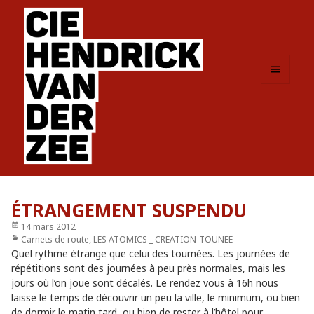
MENU
ET
WIDGETS
ÉTRANGEMENT SUSPENDU
Publié
14 mars 2012
le
Catégories
Carnets de route
,
LES ATOMICS _ CREATION-TOUNEE
Quel rythme étrange que celui des tournées. Les journées de
répétitions sont des journées à peu près normales, mais les
jours où l’on joue sont décalés. Le rendez vous à 16h nous
laisse le temps de découvrir un peu la ville, le minimum, ou bien
de dormir le matin tard, ou bien de rester à l’hôtel pour