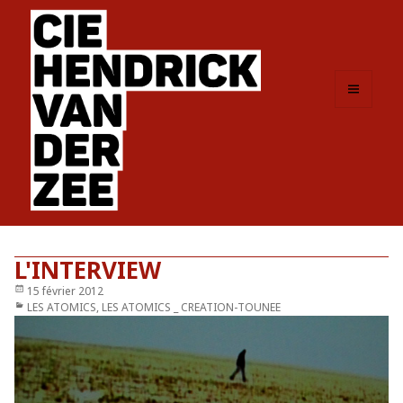
MENU
ET
WIDGETS
L'INTERVIEW
Publié
15 février 2012
le
Catégories
LES ATOMICS
,
LES ATOMICS _ CREATION-TOUNEE