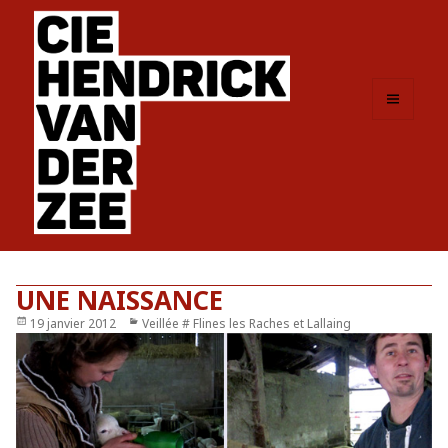
MENU
ET
WIDGETS
UNE NAISSANCE
Publié
19 janvier 2012
Catégories
Veillée # Flines les Raches et Lallaing
le