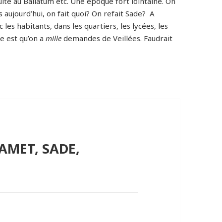
uite au Ballatum etc. Une époque fort lointaine. On
s aujourd’hui, on fait quoi? On refait Sade? A
c les habitants, dans les quartiers, les lycées, les
e est qu’on a
mille
demandes de Veillées. Faudrait
AMET, SADE,