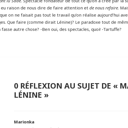
 ont lu Sade.
Spectacle fondateur de tout ce qu’on a créé par la s
 eu raison de nous dire de faire attention et
de nous refaire
. Mai
que on ne faisait pas tout le travail qu’on réalise aujourd’hui ave
ages. Que faire (comme dirait Lénine)? Le paradoxe tout de mêm
 fasse autre chose? -Ben oui, des spectacles, quoi! -Tartuffe?
0 RÉFLEXION AU SUJET DE « M
LÉNINE »
Marionka
dit :