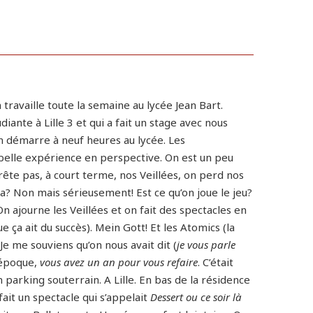
availle toute la semaine au lycée Jean Bart.
iante à Lille 3 et qui a fait un stage avec nous
On démarre à neuf heures au lycée. Les
 belle expérience en perspective. On est un peu
arrête pas, à court terme, nos Veillées, on perd nos
ça? Non mais sérieusement! Est ce qu’on joue le jeu?
 ajourne les Veillées et on fait des spectacles en
ue ça ait du succès). Mein Gott! Et les Atomics (la
! Je me souviens qu’on nous avait dit (
je vous parle
 époque,
vous avez un an pour vous refaire
. C’était
parking souterrain. A Lille. En bas de la résidence
fait un spectacle qui s’appelait
Dessert ou ce soir là