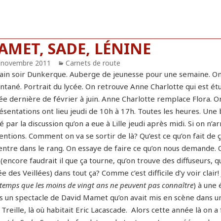
AMET, SADE, LÉNINE
blié
 novembre 2011
Catégories
Carnets de route
in soir Dunkerque. Auberge de jeunesse pour une semaine. On tr
ntané. Portrait du lycée. On retrouve Anne Charlotte qui est étud
née dernière de février à juin. Anne Charlotte remplace Flora. 
ésentations ont lieu jeudi de 10h à 17h. Toutes les heures. Une
 par la discussion qu’on a eue à Lille jeudi après midi. Si on n’
ntions. Comment on va se sortir de là? Qu’est ce qu’on fait de 
entre dans le rang. On essaye de faire ce qu’on nous demande. On
 (encore faudrait il que ça tourne, qu’on trouve des diffuseurs, q
ée des Veillées) dans tout ça? Comme c’est difficile d’y voir clair
temps que les moins de vingt ans ne peuvent pas connaître
) à une
s un spectacle de David Mamet qu’on avait mis en scène dans un 
 Treille, là où habitait Eric Lacascade. Alors cette année là on a 