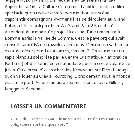
l’équipe HVDZ) le film pour les Centres de Formation des
Apprentis, à 16h, à Culture Commune. La diffusion de ce film
spectacle qu’on réalise avec la participation sur scène
d’apprentis compagnons d’Armentières se déroulera au Grand
Palais à Lille mardi prochain. Au Grand Palais! Faut il qu’ils
attendent du monde! Ce projet là est né d’une rencontre à
Lomme après la Veillée de Lomme. C’est le pave.org qui avait
conseillé aux CFA de travailler avec nous. Demain on va faire un
essai de décor pour Les Atomics, version 2. On va mettre un
tapis blanc au sol (prêté par le Centre Dramatique National de
Béthune) et des tours en échafaudage pour la corde volante de
Julien. On a prévu d’ accrocher des téléviseurs sur l’échafaudage,
qu’on va louer au Crav à Tourcoing. Donc demain tout le monde
est sur le pont. Au bureau aura lieu une réunion avec Gilbert,
Maggie et Sandrine.
LAISSER UN COMMENTAIRE
Votre adresse de messagerie ne sera pas publiée.
Les champs
obligatoires sont indiqués avec
*