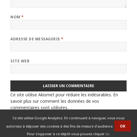
NOM
*
ADRESSE DE MESSAGERIE
*
SITE WEB
Ce site utilise Akismet pour réduire les indésirables.
En
savoir plus sur comment les données de vos
commentaires sont utilisées
.
Ce site utilise Google Analytics. En continuant à naviguer, vous nous
autorisez à déposer des cookies à des fins de mesure d'audience.
Pour s'opposer à ce dépôt vous pouvez cliquer
ici
.