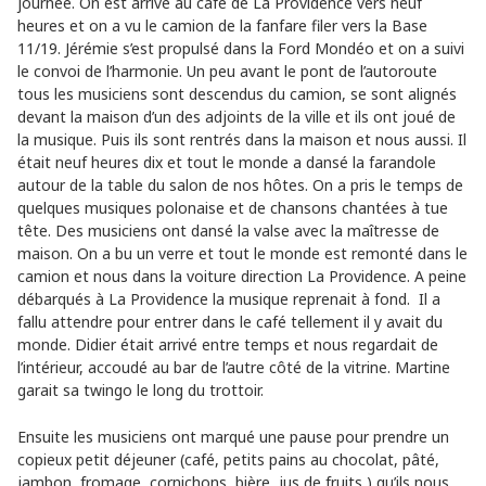
journée. On est arrivé au café de La Providence vers neuf
heures et on a vu le camion de la fanfare filer vers la Base
11/19. Jérémie s’est propulsé dans la Ford Mondéo et on a suivi
le convoi de l’harmonie. Un peu avant le pont de l’autoroute
tous les musiciens sont descendus du camion, se sont alignés
devant la maison d’un des adjoints de la ville et ils ont joué de
la musique. Puis ils sont rentrés dans la maison et nous aussi. Il
était neuf heures dix et tout le monde a dansé la farandole
autour de la table du salon de nos hôtes. On a pris le temps de
quelques musiques polonaise et de chansons chantées à tue
tête. Des musiciens ont dansé la valse avec la maîtresse de
maison. On a bu un verre et tout le monde est remonté dans le
camion et nous dans la voiture direction La Providence. A peine
débarqués à La Providence la musique reprenait à fond. Il a
fallu attendre pour entrer dans le café tellement il y avait du
monde. Didier était arrivé entre temps et nous regardait de
l’intérieur, accoudé au bar de l’autre côté de la vitrine. Martine
garait sa twingo le long du trottoir.
Ensuite les musiciens ont marqué une pause pour prendre un
copieux petit déjeuner (café, petits pains au chocolat, pâté,
jambon, fromage, cornichons, bière, jus de fruits ) qu’ils nous