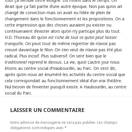
tout ça semble s’être éloigné. Du moins dans le temps. On
dirait que ça fait partie d’une autre époque. Non pas qu’on ait
changé de conviction mais on avait eu l’idée de plein de
changement dans le fonctionnement et les propositions. On a
cette impression que des choses auraient pu exister ou
continueraient d’exister alors qu’on n’y participe plus du tout.
H.D. Thoreau dit qu’
on est riche de tout ce qu’on peut laisser
tranquille.
On peut tout de même regretter de n’avoir pas
creusé davantage le filon. On s’en veut de n’avoir pas été plus
radical. Plus incisif. Plus subversif. On sent bien que le
traditionnel
reprend le dessus. La vie, quoi! L’autre jour nous
étions au centre social d’Haubourdin, au Parc. On s’est dit,
après qu’on nous ait énuméré les activités du centre social que
cela correspondait au fonctionnement idéal d’un vrai théâtre.
Nul besoin de l’inventer puisqu’il existe. A Haubourdin, au centre
social du Parc.
LAISSER UN COMMENTAIRE
Votre adresse de messagerie ne sera pas publiée.
Les champs
obligatoires sont indiqués avec
*