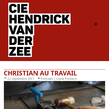
MENU
ET
WIDGETS
CHRISTIAN AU TRAVAIL
Publié
22 septembre 2011
Catégories
Portraits | Usine Pocheco
le