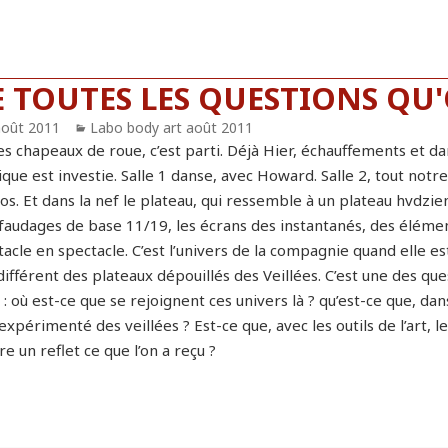
E TOUTES LES QUESTIONS QU'
blié
août 2011
Catégories
Labo body art août 2011
es chapeaux de roue, c’est parti. Déjà Hier, échauffements et da
que est investie. Salle 1 danse, avec Howard. Salle 2, tout notr
s. Et dans la nef le plateau, qui ressemble à un plateau hvdzien
faudages de base 11/19, les écrans des instantanés, des élément
acle en spectacle. C’est l’univers de la compagnie quand elle e
ifférent des plateaux dépouillés des Veillées. C’est une des que
: où est-ce que se rejoignent ces univers là ? qu’est-ce que, da
expérimenté des veillées ? Est-ce que, avec les outils de l’art, 
e un reflet ce que l’on a reçu ?