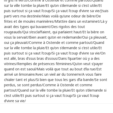
ni gris ni verts/Comme à Ostende et comme partout/Quand
sur la ville tombe la pluie/Et qu’on s’demande si c’est utile/Et
puis surtout si ça vaut l’coup/Si ça vaut l’coup d’vivre sa vie/J’suis
parti vers ma destinée/Mais voilà qu’une odeur de bière/De
frites et de moules marinières/M’attire dans un estaminet/Là y
avait des types qui buvaient/Des rigolos des tout
rougeauds/Qui s’esclaffaient, qui parlaient haut/Et la bière on
vous la servait/Bien avant qu’on en redemande/Oui ça pleuvait,
oui ça pleuvait/Comme à Ostende et comme partout/Quand
sur la ville tombe la pluie/Et qu’on s’demande si c’est utile/Et
puis surtout si ça vaut l’coup/Si ça vaut l’coup d’vivre sa vie/On
est allé, bras d’ssus bras d’ssous/Dans l’quartier où y a des
vitrines/Remplies de présences féminines/Qu’on veut s’payer
quand on est saoul/Mais voilà que tout au bout d’la rue/Est
arrivé un limonaire/Avec un vieil air du tonnerre/A vous faire
chialer tant et plus/Si bien que tous les gars d’la bande/Se sont
perdus, se sont perdus/Comme à Ostende et comme
partout/Quand sur la ville tombe la pluie/Et qu’on s’demande si
c’est utile/Et puis surtout si ça vaut l’coup/Si ça vaut l’coup
d’vivre sa vie/