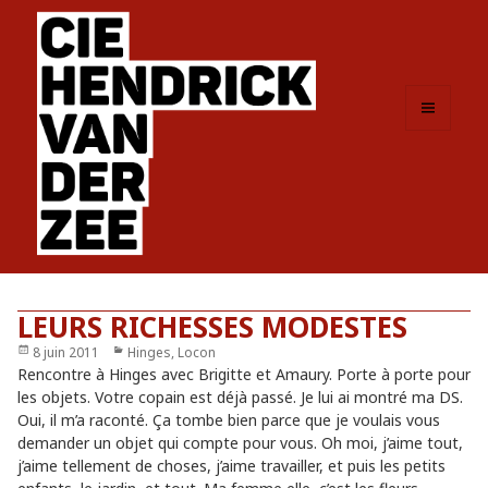
MENU
ET
WIDGETS
LEURS RICHESSES MODESTES
Publié
8 juin 2011
Catégories
Hinges, Locon
le
Rencontre à Hinges avec Brigitte et Amaury. Porte à porte pour
les objets. Votre copain est déjà passé. Je lui ai montré ma DS.
Oui, il m’a raconté. Ça tombe bien parce que je voulais vous
demander un objet qui compte pour vous. Oh moi, j’aime tout,
j’aime tellement de choses, j’aime travailler, et puis les petits