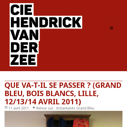
MENU
ET
WIDGETS
QUE VA-T-IL SE PASSER ? (GRAND
BLEU, BOIS BLANCS, LILLE,
12/13/14 AVRIL 2011)
Publié
11 avril 2011
Catégories
Retour sur... Instantanés Grand Bleu
le