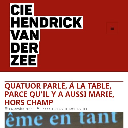
MENU
ET
WIDGETS
QUATUOR PARLÉ, À LA TABLE,
PARCE QU'IL Y A AUSSI MARIE,
HORS CHAMP
Publié
14 janvier 2011
Catégories
Phase 1 - 12/2010 et 01/2011
le