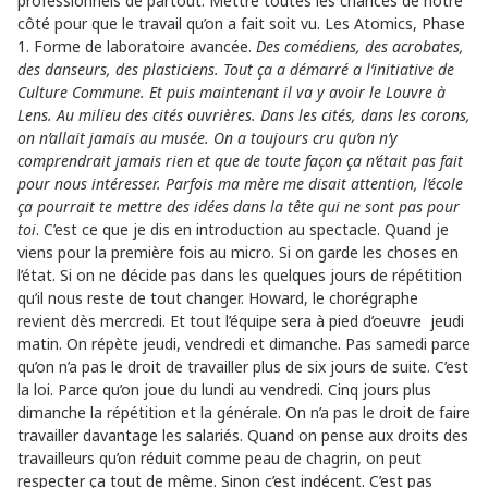
professionnels de partout. Mettre toutes les chances de notre
côté pour que le travail qu’on a fait soit vu. Les Atomics, Phase
1. Forme de laboratoire avancée.
Des comédiens, des acrobates,
des danseurs, des plasticiens. Tout ça a démarré a l’initiative de
Culture Commune. Et puis maintenant il va y avoir le Louvre à
Lens. Au milieu des cités ouvrières. Dans les cités, dans les corons,
on n’allait jamais au musée. On a toujours cru qu’on n’y
comprendrait jamais rien et que de toute façon ça n’était pas fait
pour nous intéresser. Parfois ma mère me disait attention, l’école
ça pourrait te mettre des idées dans la tête qui ne sont pas pour
toi
. C’est ce que je dis en introduction au spectacle. Quand je
viens pour la première fois au micro. Si on garde les choses en
l’état. Si on ne décide pas dans les quelques jours de répétition
qu’il nous reste de tout changer. Howard, le chorégraphe
revient dès mercredi. Et tout l’équipe sera à pied d’oeuvre jeudi
matin. On répète jeudi, vendredi et dimanche. Pas samedi parce
qu’on n’a pas le droit de travailler plus de six jours de suite. C’est
la loi. Parce qu’on joue du lundi au vendredi. Cinq jours plus
dimanche la répétition et la générale. On n’a pas le droit de faire
travailler davantage les salariés. Quand on pense aux droits des
travailleurs qu’on réduit comme peau de chagrin, on peut
respecter ça tout de même. Sinon c’est indécent. C’est pas