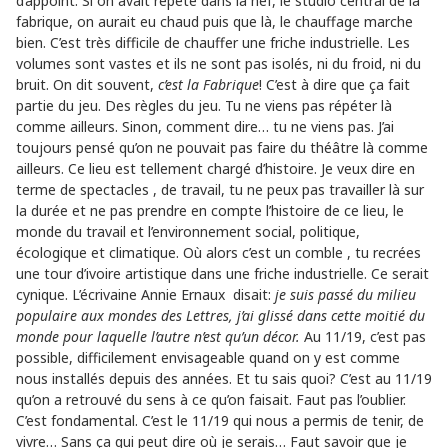
d’appoint. Si on avait répété dans la nef, le studio central de la
fabrique, on aurait eu chaud puis que là, le chauffage marche
bien. C’est très difficile de chauffer une friche industrielle. Les
volumes sont vastes et ils ne sont pas isolés, ni du froid, ni du
bruit. On dit souvent,
c’est la Fabrique
! C’est à dire que ça fait
partie du jeu. Des règles du jeu. Tu ne viens pas répéter là
comme ailleurs. Sinon, comment dire… tu ne viens pas. J’ai
toujours pensé qu’on ne pouvait pas faire du théâtre là comme
ailleurs. Ce lieu est tellement chargé d’histoire. Je veux dire en
terme de spectacles , de travail, tu ne peux pas travailler là sur
la durée et ne pas prendre en compte l’histoire de ce lieu, le
monde du travail et l’environnement social, politique,
écologique et climatique. Où alors c’est un comble , tu recrées
une tour d’ivoire artistique dans une friche industrielle. Ce serait
cynique. L’écrivaine Annie Ernaux disait:
je suis passé du milieu
populaire aux mondes des Lettres, j’ai glissé dans cette moitié du
monde pour laquelle l’autre n’est qu’un décor.
Au 11/19, c’est pas
possible, difficilement envisageable quand on y est comme
nous installés depuis des années. Et tu sais quoi? C’est au 11/19
qu’on a retrouvé du sens à ce qu’on faisait. Faut pas l’oublier.
C’est fondamental. C’est le 11/19 qui nous a permis de tenir, de
vivre… Sans ça qui peut dire où je serais… Faut savoir que je