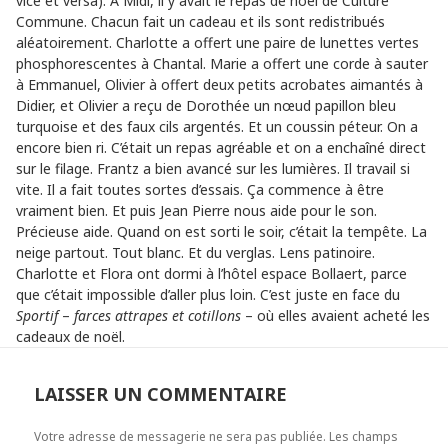
vice et versa). A Midi, il y avait le repas de noël de Culture
Commune. Chacun fait un cadeau et ils sont redistribués
aléatoirement. Charlotte a offert une paire de lunettes vertes
phosphorescentes à Chantal. Marie a offert une corde à sauter
à Emmanuel, Olivier à offert deux petits acrobates aimantés à
Didier, et Olivier a reçu de Dorothée un nœud papillon bleu
turquoise et des faux cils argentés. Et un coussin péteur. On a
encore bien ri. C’était un repas agréable et on a enchaîné direct
sur le filage. Frantz a bien avancé sur les lumières. Il travail si
vite. Il a fait toutes sortes d’essais. Ça commence à être
vraiment bien. Et puis Jean Pierre nous aide pour le son.
Précieuse aide. Quand on est sorti le soir, c’était la tempête. La
neige partout. Tout blanc. Et du verglas. Lens patinoire.
Charlotte et Flora ont dormi à l’hôtel espace Bollaert, parce
que c’était impossible d’aller plus loin. C’est juste en face du
Sportif
–
farces attrapes et cotillons
– où elles avaient acheté les
cadeaux de noël.
LAISSER UN COMMENTAIRE
Votre adresse de messagerie ne sera pas publiée.
Les champs