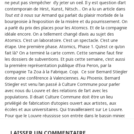
ne peut pas s’empêcher d’y jeter un oeil. Il y est question d’art
contemporain de Hirst, Kunst, Nitsch… On a lu un article dans
Tout est à nous
sur Armand qui parlait du plaisir morbide de la
bourgeoisie à l’exposition de la misère et du pourrissement. On
a parlé du prix des places pour les Atomics. Et de la compagnie
idéale encore. On a tellement changé d’avis au sujet des
Atomics. C’est un laboratoire. C’est un spectacle. C’est une
étape. Une première phase. Atomics, Phase 1. Qu’est ce qu’on
fait là? On a terminé la carte comm. Cette semaine faut finir
les dossiers de subventions. Et puis cette semaine, c’est aussi
la première représentation publique d’Eva Peron, par la
compagnie Ta Zoa à la Fabrique. Copi. Ce soir Bernard Stiegler
donne une conférence à Valenciennes. Au Phoenix. Bernard
Stiegler est venu l’an passé à Culture Commune pour parler
avec nous du Louvre et des relations de l’art avec les
populations. Il disait Culture Commune doit être un lieu
privilégié de fabrication d’utopies ouvert aux artistes, aux
écoles et aux universitaires. Qui travailleraient sur Le Louvre.
Pour que le Louvre réussisse son entrée dans le bassin minier.
LAISSER UN COMMENTAIRE